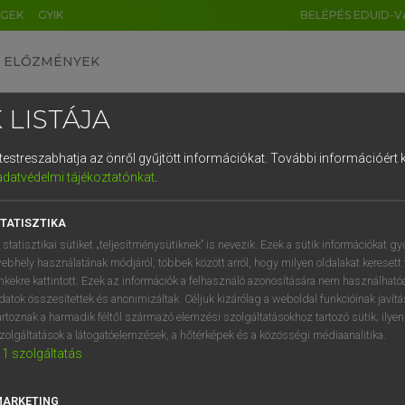
ÉGEK
GYIK
BELÉPÉS EDUID-V
ELŐZMÉNYEK
 LISTÁJA
és testreszabhatja az önről gyűjtött információkat.
További információért k
HU
DE
CN
FR
ES
IT
NL
RU
GR
adatvédelmi tájékoztatónkat
.
ARDT SÁNDOR, OLÁH TIBOR
1
2
3
4
5
6
7
8
9
cia−magyar nagyszótár
TATISZTIKA
q
w
e
r
t
z
u
i
 statisztikai sütiket „teljesítménysütiknek” is nevezik. Ezek a sütik információkat gy
ebhely használatának módjáról, többek között arról, hogy milyen oldalakat keresett 
a
s
d
f
g
h
j
k
l
é
inkekre kattintott. Ezek az információk a felhasználó azonosítására nem használható
datok összesítettek és anonimizáltak. Céljuk kizárólag a weboldal funkcióinak javít
í
y
x
c
v
b
n
m
,
.
artoznak a harmadik féltől származó elemzési szolgáltatásokhoz tartozó sütik; ilye
zolgáltatások a látogatóelemzések, a hőtérképek és a közösségi médiaanalitika.
VAN ELŐFIZETÉSED?
NINCS ELŐFIZETÉSED
1
szolgáltatás
előfizetésem a teljes szócikk
Nincs regisztrációm és előfiz
megtekintéséhez.
A szótár 2 órás, díjmente
MARKETING