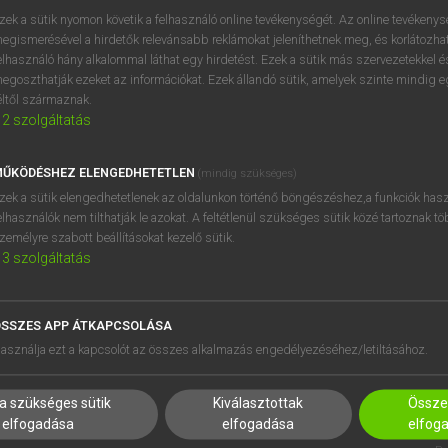
próbaverziójának elindítás
zek a sütik nyomon követik a felhasználó online tevékenységét. Az online tevékeny
BELÉPÉS
regisztrálok és
belépek
.
egismerésével a hirdetők relevánsabb reklámokat jeleníthetnek meg, és korlátozhat
elhasználó hány alkalommal láthat egy hirdetést. Ezek a sütik más szervezetekkel és
egoszthatják ezeket az információkat. Ezek állandó sütik, amelyek szinte mindig 
REGISZTRÁCIÓ
éltől származnak.
2
szolgáltatás
ŰKÖDÉSHEZ ELENGEDHETETLEN
(mindig szükséges)
zek a sütik elengedhetetlenek az oldalunkon történő böngészéshez,a funkciók hasz
elhasználók nem tilthatják le azokat. A feltétlenül szükséges sütik közé tartoznak t
zemélyre szabott beállításokat kezelő sütik.
3
szolgáltatás
SSZES APP ÁTKAPCSOLÁSA
HASZNÁLÓKNAK
SÚGÓ
asználja ezt a kapcsolót az összes alkalmazás engedélyezéséhez/letiltásához.
K
RÓLUNK
NTÉZMÉNYEKNEK
ELÉRHETŐSÉG
a szükséges sütik
Kiválasztottak
Összes
MEGOLDÁSOK
SÜTI BEÁLLÍTÁSOK
elfogadása
elfogadása
elfog