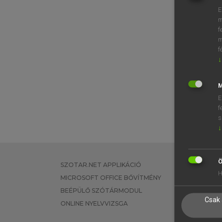
E
m
f
m
f
↓
M
E
f
s
↓
Ö
SZOTAR.NET APPLIKÁCIÓ
EGYÉNI FEL
H
MICROSOFT OFFICE BŐVÍTMÉNY
TANULÓKNA
BEÉPÜLŐ SZÓTÁRMODUL
OKTATÁSI I
Csak 
ONLINE NYELVVIZSGA
VÁLLALATI 