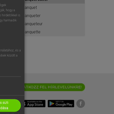
ához
ségek
banquet
ják, hogy a
banqueter
 hirdetőkkel is
egy harmadik
banqueteur
banquette
nálatához, és a
öbbek között a
IRATKOZZ FEL HÍRLEVELÜNKRE!
 süti
adása