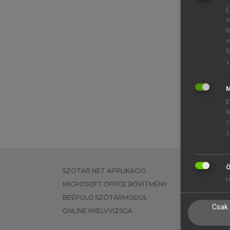
E
m
f
m
f
↓
M
E
f
s
↓
Ö
SZOTAR.NET APPLIKÁCIÓ
EGYÉNI FEL
H
MICROSOFT OFFICE BŐVÍTMÉNY
TANULÓKNA
BEÉPÜLŐ SZÓTÁRMODUL
OKTATÁSI I
Csak 
ONLINE NYELVVIZSGA
VÁLLALATI 