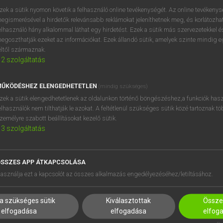
próbaverziójának elindítás
zek a sütik nyomon követik a felhasználó online tevékenységét. Az online tevékeny
BELÉPÉS
regisztrálok és
belépek
.
egismerésével a hirdetők relevánsabb reklámokat jeleníthetnek meg, és korlátozhat
elhasználó hány alkalommal láthat egy hirdetést. Ezek a sütik más szervezetekkel és
egoszthatják ezeket az információkat. Ezek állandó sütik, amelyek szinte mindig 
REGISZTRÁCIÓ
éltől származnak.
2
szolgáltatás
ŰKÖDÉSHEZ ELENGEDHETETLEN
(mindig szükséges)
zek a sütik elengedhetetlenek az oldalunkon történő böngészéshez,a funkciók hasz
elhasználók nem tilthatják le azokat. A feltétlenül szükséges sütik közé tartoznak t
zemélyre szabott beállításokat kezelő sütik.
3
szolgáltatás
SSZES APP ÁTKAPCSOLÁSA
HASZNÁLÓKNAK
SÚGÓ
asználja ezt a kapcsolót az összes alkalmazás engedélyezéséhez/letiltásához.
K
RÓLUNK
NTÉZMÉNYEKNEK
ELÉRHETŐSÉG
a szükséges sütik
Kiválasztottak
Összes
MEGOLDÁSOK
SÜTI BEÁLLÍTÁSOK
elfogadása
elfogadása
elfog