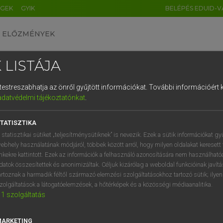
ÉGEK
GYIK
BELÉPÉS EDUID-V
ELŐZMÉNYEK
 LISTÁJA
és testreszabhatja az önről gyűjtött információkat.
További információért k
HU
DE
CN
FR
ES
IT
NL
RU
GR
adatvédelmi tájékoztatónkat
.
ARDT SÁNDOR, OLÁH TIBOR
1
2
3
4
5
6
7
8
9
cia−magyar nagyszótár
TATISZTIKA
q
w
e
r
t
z
u
i
 statisztikai sütiket „teljesítménysütiknek” is nevezik. Ezek a sütik információkat gy
ebhely használatának módjáról, többek között arról, hogy milyen oldalakat keresett 
a
s
d
f
g
h
j
k
l
é
inkekre kattintott. Ezek az információk a felhasználó azonosítására nem használható
datok összesítettek és anonimizáltak. Céljuk kizárólag a weboldal funkcióinak javít
í
y
x
c
v
b
n
m
,
.
artoznak a harmadik féltől származó elemzési szolgáltatásokhoz tartozó sütik; ilye
zolgáltatások a látogatóelemzések, a hőtérképek és a közösségi médiaanalitika.
VAN ELŐFIZETÉSED?
NINCS ELŐFIZETÉSED
1
szolgáltatás
előfizetésem a teljes szócikk
Nincs regisztrációm és előfiz
megtekintéséhez.
A szótár 2 órás, díjmente
MARKETING