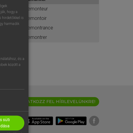
ához
ségek
remonteur
ják, hogy a
remontoir
 hirdetőkkel is
egy harmadik
remontrance
remontrer
nálatához, és a
öbbek között a
IRATKOZZ FEL HÍRLEVELÜNKRE!
 süti
adása