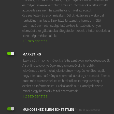
módjáról, többek között arról, hogy milyen oldalakat keresett fel
és milyen linkekre kattintott. Ezek az információk a felhasználó
VAN ELŐFIZETÉSED?
azonosítására nem használhatóak, mivel az adatok
összesítettek és anonimizáltak. Céljuk kizárólag a weboldal
Van előfizetésem a teljes szócikk megtekintéséhez.
funkcióinak javítása. Ezek közé tartoznak a harmadik féltől
származó elemzési szolgáltatásokhoz tartozó sütik; ilyen
BELÉPÉS
elemzési szolgáltatások a látogatóelemzések, a hőtérképek és a
közösségi médiaanalitika.
↓
1
szolgáltatás
MARKETING
Ezek a sütik nyomon követik a felhasználó online tevékenységét.
Az online tevékenységek megismerésével a hirdetők
NINCS ELŐFIZETÉSED?
relevánsabb reklámokat jeleníthetnek meg, és korlátozhatják,
Nincs regisztrációm és előfizetésem. A szótár 2 órás,
hogy a felhasználó hány alkalommal láthat egy hirdetést. Ezek a
díjmentes próbaverziójának elindításához regisztrálok és
sütik más szervezetekkel és hirdetőkkel is megoszthatják
belépek
.
ezeket az információkat. Ezek állandó sütik, amelyek szinte
mindig egy harmadik féltől származnak.
↓
2
szolgáltatás
REGISZTRÁCIÓ
MŰKÖDÉSHEZ ELENGEDHETETLEN
(mindig szükséges)