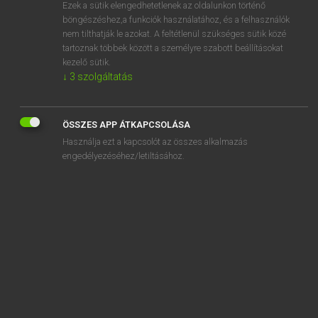
Ezek a sütik elengedhetetlenek az oldalunkon történő
böngészéshez,a funkciók használatához, és a felhasználók
nem tilthatják le azokat. A feltétlenül szükséges sütik közé
Eckhardt Sándor, Oláh Tibor
tartoznak többek között a személyre szabott beállításokat
FRANCIA−MAGYAR NAGYSZÓTÁR
kezelő sütik.
↓
3
szolgáltatás
Kapcsolódó anyagok
azotobacter
ÖSSZES APP ÁTKAPCSOLÁSA
azoture
Használja ezt a kapcsolót az összes alkalmazás
azotures
engedélyezéséhez/letiltásához.
azoturie
azoxybenzène
azt
aztèque
azulejo
azur