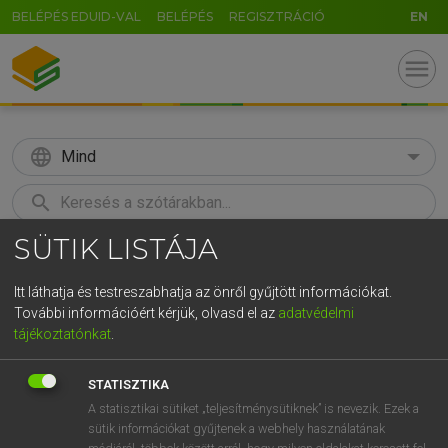
BELÉPÉS EDUID-VAL
BELÉPÉS
REGISZTRÁCIÓ
EN
menu
language
Mind
search
SÜTIK LISTÁJA
GR
KERESÉS
5
6
7
8
9
ö
ü
ó
Itt láthatja és testreszabhatja az önről gyűjtött információkat.
További információért kérjük, olvasd el az
adatvédelmi
r
t
z
u
i
o
p
ő
ú
ECKHARDT SÁNDOR, OLÁH TIBOR
tájékoztatónkat
.
Francia−magyar nagyszótár
g
h
j
k
l
é
á
ű
Ω
STATISZTIKA
v
b
n
m
,
.
-
AltGr
A statisztikai sütiket „teljesítménysütiknek” is nevezik. Ezek a
sütik információkat gyűjtenek a webhely használatának