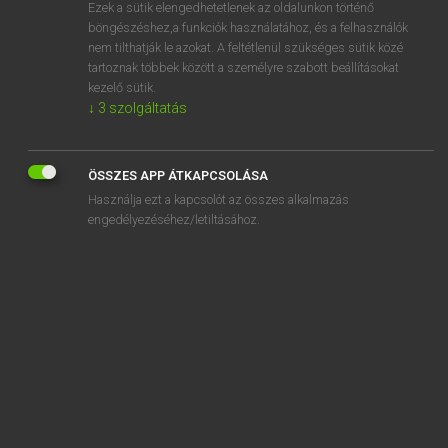
Ezek a sütik elengedhetetlenek az oldalunkon történő
böngészéshez,a funkciók használatához, és a felhasználók
nem tilthatják le azokat. A feltétlenül szükséges sütik közé
Eckhardt Sándor, Oláh Tibor
tartoznak többek között a személyre szabott beállításokat
FRANCIA−MAGYAR NAGYSZÓTÁR
kezelő sütik.
↓
3
szolgáltatás
Kapcsolódó anyagok
aurantiacées
ÖSSZES APP ÁTKAPCSOLÁSA
aurantiamarine
Használja ezt a kapcsolót az összes alkalmazás
aurate
engedélyezéséhez/letiltásához.
Aurèle
aurélie
Aurélie
Aurélien
aurélière
auréolaire