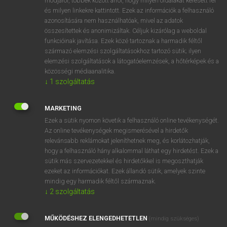
módjáról, többek között arról, hogy milyen oldalakat keresett fel
és milyen linkekre kattintott. Ezek az információk a felhasználó
VAN ELŐFIZETÉSED?
azonosítására nem használhatóak, mivel az adatok
összesítettek és anonimizáltak. Céljuk kizárólag a weboldal
Van előfizetésem a teljes szócikk megtekintéséhez.
funkcióinak javítása. Ezek közé tartoznak a harmadik féltől
származó elemzési szolgáltatásokhoz tartozó sütik; ilyen
BELÉPÉS
elemzési szolgáltatások a látogatóelemzések, a hőtérképek és a
közösségi médiaanalitika.
↓
1
szolgáltatás
MARKETING
Ezek a sütik nyomon követik a felhasználó online tevékenységét.
Az online tevékenységek megismerésével a hirdetők
NINCS ELŐFIZETÉSED?
relevánsabb reklámokat jeleníthetnek meg, és korlátozhatják,
Nincs regisztrációm és előfizetésem. A szótár 2 órás,
hogy a felhasználó hány alkalommal láthat egy hirdetést. Ezek a
díjmentes próbaverziójának elindításához regisztrálok és
sütik más szervezetekkel és hirdetőkkel is megoszthatják
belépek
.
ezeket az információkat. Ezek állandó sütik, amelyek szinte
mindig egy harmadik féltől származnak.
↓
2
szolgáltatás
REGISZTRÁCIÓ
MŰKÖDÉSHEZ ELENGEDHETETLEN
(mindig szükséges)