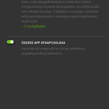
Ezek a sütik elengedhetetlenek az oldalunkon történő
böngészéshez,a funkciók használatához, és a felhasználók
nem tilthatják le azokat. A feltétlenül szükséges sütik közé
Eckhardt Sándor, Oláh Tibor
tartoznak többek között a személyre szabott beállításokat
FRANCIA−MAGYAR NAGYSZÓTÁR
kezelő sütik.
↓
3
szolgáltatás
Kapcsolódó anyagok
contre-culture
ÖSSZES APP ÁTKAPCSOLÁSA
contre-dame
Használja ezt a kapcsolót az összes alkalmazás
contredanse
engedélyezéséhez/letiltásához.
contre-déclaration
contre-défense
contre-dénoncer
contre-dénonciation
contre-digue
contredire