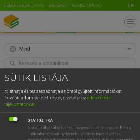
BELÉPÉS EDUID-VAL
BELÉPÉS
REGISZTRÁCIÓ
EN
menu
language
Mind
search
SÜTIK LISTÁJA
GR
KERESÉS
5
6
7
8
9
ö
ü
ó
Itt láthatja és testreszabhatja az önről gyűjtött információkat.
További információért kérjük, olvasd el az
adatvédelmi
r
t
z
u
i
o
p
ő
ú
ECKHARDT SÁNDOR, OLÁH TIBOR
tájékoztatónkat
.
Francia−magyar nagyszótár
g
h
j
k
l
é
á
ű
Ω
STATISZTIKA
v
b
n
m
,
.
-
AltGr
A statisztikai sütiket „teljesítménysütiknek” is nevezik. Ezek a
sütik információkat gyűjtenek a webhely használatának