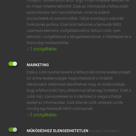
módjáról, többek között arról, hogy milyen oldalakat keresett fel
és milyen linkekre kattintott. Ezek az információk a felhasználó
VAN ELŐFIZETÉSED?
azonosítására nem használhatóak, mivel az adatok
összesítettek és anonimizáltak. Céljuk kizárólag a weboldal
Van előfizetésem a teljes szócikk megtekintéséhez.
funkcióinak javítása. Ezek közé tartoznak a harmadik féltől
származó elemzési szolgáltatásokhoz tartozó sütik; ilyen
BELÉPÉS
elemzési szolgáltatások a látogatóelemzések, a hőtérképek és a
közösségi médiaanalitika.
↓
1
szolgáltatás
MARKETING
Ezek a sütik nyomon követik a felhasználó online tevékenységét.
Az online tevékenységek megismerésével a hirdetők
NINCS ELŐFIZETÉSED?
relevánsabb reklámokat jeleníthetnek meg, és korlátozhatják,
Nincs regisztrációm és előfizetésem. A szótár 2 órás,
hogy a felhasználó hány alkalommal láthat egy hirdetést. Ezek a
díjmentes próbaverziójának elindításához regisztrálok és
sütik más szervezetekkel és hirdetőkkel is megoszthatják
belépek
.
ezeket az információkat. Ezek állandó sütik, amelyek szinte
mindig egy harmadik féltől származnak.
↓
2
szolgáltatás
REGISZTRÁCIÓ
MŰKÖDÉSHEZ ELENGEDHETETLEN
(mindig szükséges)