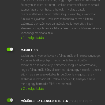
módjáról, többek között arról, hogy milyen oldalakat keresett fel
és milyen linkekre kattintott. Ezek az információk a felhasználó
VAN ELŐFIZETÉSED?
azonosítására nem használhatóak, mivel az adatok
összesítettek és anonimizáltak. Céljuk kizárólag a weboldal
Van előfizetésem a teljes szócikk megtekintéséhez.
funkcióinak javítása. Ezek közé tartoznak a harmadik féltől
származó elemzési szolgáltatásokhoz tartozó sütik; ilyen
BELÉPÉS
elemzési szolgáltatások a látogatóelemzések, a hőtérképek és a
közösségi médiaanalitika.
↓
1
szolgáltatás
MARKETING
Ezek a sütik nyomon követik a felhasználó online tevékenységét.
Az online tevékenységek megismerésével a hirdetők
NINCS ELŐFIZETÉSED?
relevánsabb reklámokat jeleníthetnek meg, és korlátozhatják,
Nincs regisztrációm és előfizetésem. A szótár 2 órás,
hogy a felhasználó hány alkalommal láthat egy hirdetést. Ezek a
díjmentes próbaverziójának elindításához regisztrálok és
sütik más szervezetekkel és hirdetőkkel is megoszthatják
belépek
.
ezeket az információkat. Ezek állandó sütik, amelyek szinte
mindig egy harmadik féltől származnak.
↓
2
szolgáltatás
REGISZTRÁCIÓ
MŰKÖDÉSHEZ ELENGEDHETETLEN
(mindig szükséges)