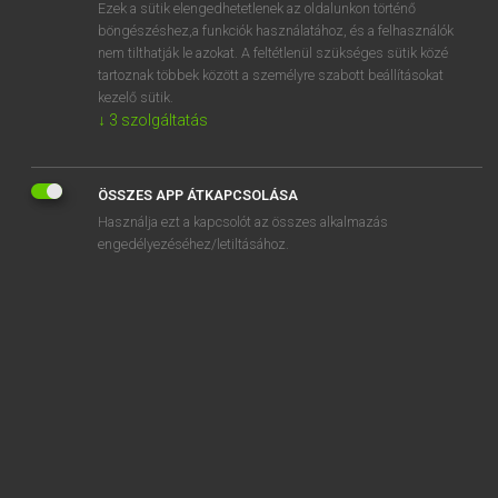
Ezek a sütik elengedhetetlenek az oldalunkon történő
böngészéshez,a funkciók használatához, és a felhasználók
nem tilthatják le azokat. A feltétlenül szükséges sütik közé
Eckhardt Sándor, Oláh Tibor
tartoznak többek között a személyre szabott beállításokat
FRANCIA−MAGYAR NAGYSZÓTÁR
kezelő sütik.
↓
3
szolgáltatás
Kapcsolódó anyagok
conopée
ÖSSZES APP ÁTKAPCSOLÁSA
conquassant
Használja ezt a kapcsolót az összes alkalmazás
conque
engedélyezéséhez/letiltásához.
conquérant
conquérir
conquet
conquêt
conquête
conquette