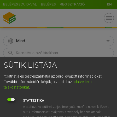
BELÉPÉS EDUID-VAL
BELÉPÉS
REGISZTRÁCIÓ
EN
menu
language
Mind
search
SÜTIK LISTÁJA
GR
KERESÉS
5
6
7
8
9
ö
ü
ó
Itt láthatja és testreszabhatja az önről gyűjtött információkat.
További információért kérjük, olvasd el az
adatvédelmi
r
t
z
u
i
o
p
ő
ú
ECKHARDT SÁNDOR, OLÁH TIBOR
tájékoztatónkat
.
Francia−magyar nagyszótár
g
h
j
k
l
é
á
ű
Ω
STATISZTIKA
v
b
n
m
,
.
-
AltGr
A statisztikai sütiket „teljesítménysütiknek” is nevezik. Ezek a
sütik információkat gyűjtenek a webhely használatának