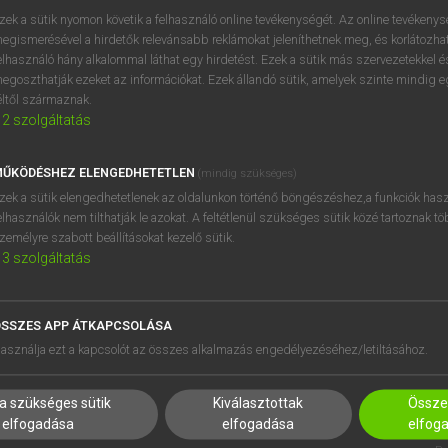
próbaverziójának elindítás
zek a sütik nyomon követik a felhasználó online tevékenységét. Az online tevékeny
BELÉPÉS
regisztrálok és
belépek
.
egismerésével a hirdetők relevánsabb reklámokat jeleníthetnek meg, és korlátozhat
elhasználó hány alkalommal láthat egy hirdetést. Ezek a sütik más szervezetekkel és
egoszthatják ezeket az információkat. Ezek állandó sütik, amelyek szinte mindig 
REGISZTRÁCIÓ
éltől származnak.
2
szolgáltatás
ŰKÖDÉSHEZ ELENGEDHETETLEN
(mindig szükséges)
zek a sütik elengedhetetlenek az oldalunkon történő böngészéshez,a funkciók hasz
elhasználók nem tilthatják le azokat. A feltétlenül szükséges sütik közé tartoznak t
zemélyre szabott beállításokat kezelő sütik.
3
szolgáltatás
SSZES APP ÁTKAPCSOLÁSA
HASZNÁLÓKNAK
SÚGÓ
asználja ezt a kapcsolót az összes alkalmazás engedélyezéséhez/letiltásához.
K
RÓLUNK
NTÉZMÉNYEKNEK
ELÉRHETŐSÉG
a szükséges sütik
Kiválasztottak
Összes
MEGOLDÁSOK
SÜTI BEÁLLÍTÁSOK
elfogadása
elfogadása
elfog