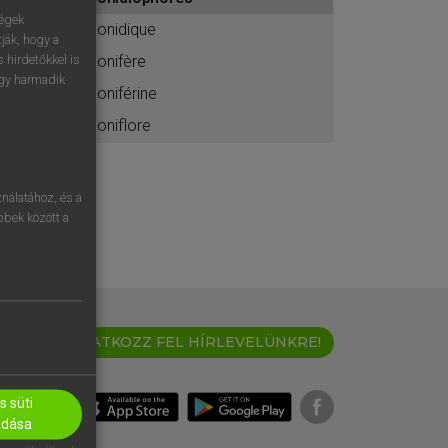
ához
ségek
conidique
ják, hogy a
conifère
 hirdetőkkel is
egy harmadik
coniférine
coniflore
nálatához, és a
öbbek között a
IRATKOZZ FEL HÍRLEVELÜNKRE!
 süti
adása