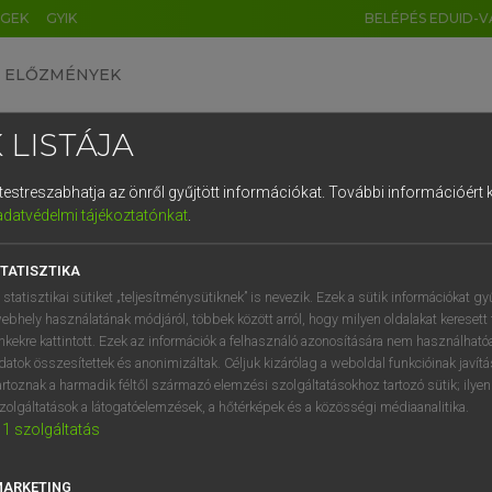
ÉGEK
GYIK
BELÉPÉS EDUID-V
ELŐZMÉNYEK
 LISTÁJA
és testreszabhatja az önről gyűjtött információkat.
További információért k
HU
DE
CN
FR
ES
IT
NL
RU
GR
adatvédelmi tájékoztatónkat
.
ARDT SÁNDOR, OLÁH TIBOR
1
2
3
4
5
6
7
8
9
cia−magyar nagyszótár
TATISZTIKA
q
w
e
r
t
z
u
i
 statisztikai sütiket „teljesítménysütiknek” is nevezik. Ezek a sütik információkat gy
ebhely használatának módjáról, többek között arról, hogy milyen oldalakat keresett 
a
s
d
f
g
h
j
k
l
é
inkekre kattintott. Ezek az információk a felhasználó azonosítására nem használható
datok összesítettek és anonimizáltak. Céljuk kizárólag a weboldal funkcióinak javít
í
y
x
c
v
b
n
m
,
.
artoznak a harmadik féltől származó elemzési szolgáltatásokhoz tartozó sütik; ilye
zolgáltatások a látogatóelemzések, a hőtérképek és a közösségi médiaanalitika.
VAN ELŐFIZETÉSED?
NINCS ELŐFIZETÉSED
1
szolgáltatás
előfizetésem a teljes szócikk
Nincs regisztrációm és előfiz
megtekintéséhez.
A szótár 2 órás, díjmente
MARKETING