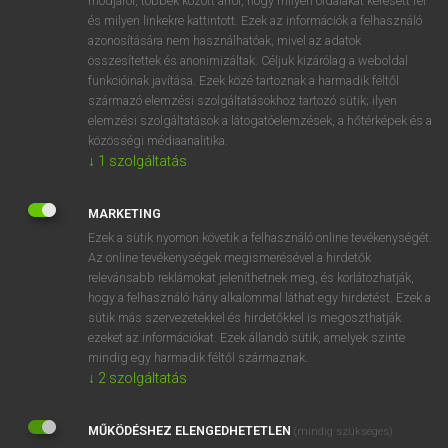
módjáról, többek között arról, hogy milyen oldalakat keresett fel
és milyen linkekre kattintott. Ezek az információk a felhasználó
VAN ELŐFIZETÉSED?
azonosítására nem használhatóak, mivel az adatok
összesítettek és anonimizáltak. Céljuk kizárólag a weboldal
Van előfizetésem a teljes szócikk megtekintéséhez.
funkcióinak javítása. Ezek közé tartoznak a harmadik féltől
származó elemzési szolgáltatásokhoz tartozó sütik; ilyen
BELÉPÉS
elemzési szolgáltatások a látogatóelemzések, a hőtérképek és a
közösségi médiaanalitika.
↓
1
szolgáltatás
MARKETING
Ezek a sütik nyomon követik a felhasználó online tevékenységét.
Az online tevékenységek megismerésével a hirdetők
NINCS ELŐFIZETÉSED?
relevánsabb reklámokat jeleníthetnek meg, és korlátozhatják,
Nincs regisztrációm és előfizetésem. A szótár 2 órás,
hogy a felhasználó hány alkalommal láthat egy hirdetést. Ezek a
díjmentes próbaverziójának elindításához regisztrálok és
sütik más szervezetekkel és hirdetőkkel is megoszthatják
belépek
.
ezeket az információkat. Ezek állandó sütik, amelyek szinte
mindig egy harmadik féltől származnak.
↓
2
szolgáltatás
REGISZTRÁCIÓ
MŰKÖDÉSHEZ ELENGEDHETETLEN
(mindig szükséges)