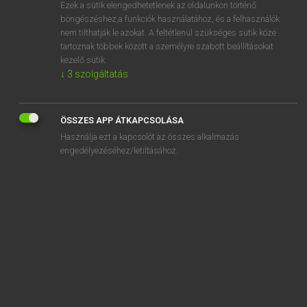
Ezek a sütik elengedhetetlenek az oldalunkon történő
böngészéshez,a funkciók használatához, és a felhasználók
nem tilthatják le azokat. A feltétlenül szükséges sütik közé
Eckhardt Sándor, Oláh Tibor
tartoznak többek között a személyre szabott beállításokat
FRANCIA−MAGYAR NAGYSZÓTÁR
kezelő sütik.
↓
3
szolgáltatás
Kapcsolódó anyagok
collectivité
ÖSSZES APP ÁTKAPCSOLÁSA
collège
Használja ezt a kapcsolót az összes alkalmazás
collégial
engedélyezéséhez/letiltásához.
collégiale
collégialité
collégien
collègue
collenchyme
coller