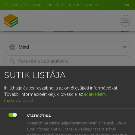
BELÉPÉS EDUID-VAL
BELÉPÉS
REGISZTRÁCIÓ
EN
menu
language
Mind
search
SÜTIK LISTÁJA
GR
KERESÉS
5
6
7
8
9
ö
ü
ó
Itt láthatja és testreszabhatja az önről gyűjtött információkat.
További információért kérjük, olvasd el az
adatvédelmi
r
t
z
u
i
o
p
ő
ú
ECKHARDT SÁNDOR, OLÁH TIBOR
tájékoztatónkat
.
Francia−magyar nagyszótár
g
h
j
k
l
é
á
ű
Ω
STATISZTIKA
v
b
n
m
,
.
-
AltGr
A statisztikai sütiket „teljesítménysütiknek” is nevezik. Ezek a
sütik információkat gyűjtenek a webhely használatának