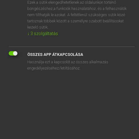
Ezek a sütik elengedhetetlenek az oldalunkon történő
böngészéshez,a funkciók használatához, és a felhasználók
nem tilthatják le azokat. A feltétlenül szükséges sütik közé
Eckhardt Sándor, Oláh Tibor
tartoznak többek között a személyre szabott beállításokat
FRANCIA−MAGYAR NAGYSZÓTÁR
kezelő sütik.
↓
3
szolgáltatás
Kapcsolódó anyagok
cloque
ÖSSZES APP ÁTKAPCSOLÁSA
cloqué
Használja ezt a kapcsolót az összes alkalmazás
cloquer
engedélyezéséhez/letiltásához.
cloquet
clore
clos
closeau
close-combat
closerie