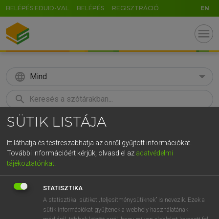
BELÉPÉS EDUID-VAL
BELÉPÉS
REGISZTRÁCIÓ
EN
menu
language
Mind
search
SÜTIK LISTÁJA
GR
KERESÉS
5
6
7
8
9
ö
ü
ó
Itt láthatja és testreszabhatja az önről gyűjtött információkat.
További információért kérjük, olvasd el az
adatvédelmi
r
t
z
u
i
o
p
ő
ú
ECKHARDT SÁNDOR, OLÁH TIBOR
tájékoztatónkat
.
Francia−magyar nagyszótár
g
h
j
k
l
é
á
ű
Ω
STATISZTIKA
v
b
n
m
,
.
-
AltGr
A statisztikai sütiket „teljesítménysütiknek” is nevezik. Ezek a
sütik információkat gyűjtenek a webhely használatának