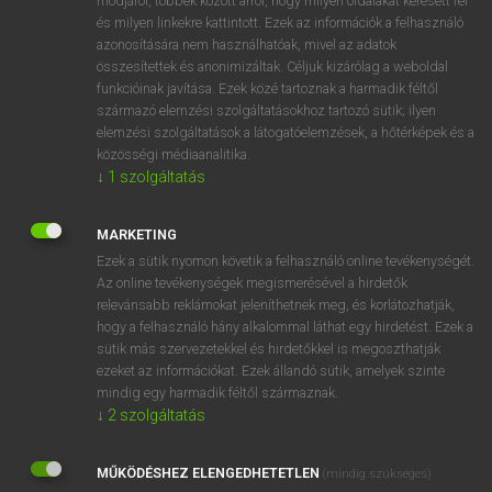
módjáról, többek között arról, hogy milyen oldalakat keresett fel
és milyen linkekre kattintott. Ezek az információk a felhasználó
VAN ELŐFIZETÉSED?
azonosítására nem használhatóak, mivel az adatok
összesítettek és anonimizáltak. Céljuk kizárólag a weboldal
Van előfizetésem a teljes szócikk megtekintéséhez.
funkcióinak javítása. Ezek közé tartoznak a harmadik féltől
származó elemzési szolgáltatásokhoz tartozó sütik; ilyen
BELÉPÉS
elemzési szolgáltatások a látogatóelemzések, a hőtérképek és a
közösségi médiaanalitika.
↓
1
szolgáltatás
MARKETING
Ezek a sütik nyomon követik a felhasználó online tevékenységét.
Az online tevékenységek megismerésével a hirdetők
NINCS ELŐFIZETÉSED?
relevánsabb reklámokat jeleníthetnek meg, és korlátozhatják,
Nincs regisztrációm és előfizetésem. A szótár 2 órás,
hogy a felhasználó hány alkalommal láthat egy hirdetést. Ezek a
díjmentes próbaverziójának elindításához regisztrálok és
sütik más szervezetekkel és hirdetőkkel is megoszthatják
belépek
.
ezeket az információkat. Ezek állandó sütik, amelyek szinte
mindig egy harmadik féltől származnak.
↓
2
szolgáltatás
REGISZTRÁCIÓ
MŰKÖDÉSHEZ ELENGEDHETETLEN
(mindig szükséges)