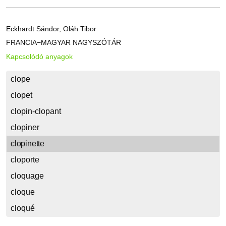
Eckhardt Sándor, Oláh Tibor
FRANCIA−MAGYAR NAGYSZÓTÁR
Kapcsolódó anyagok
clope
clopet
clopin-clopant
clopiner
clopinette
cloporte
cloquage
cloque
cloqué