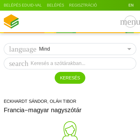
BELÉPÉS EDUID-VAL
BELÉPÉS
REGISZTRÁCIÓ
EN
men
language
Mind
search
KERESÉS
ECKHARDT SÁNDOR, OLÁH TIBOR
Francia−magyar nagyszótár