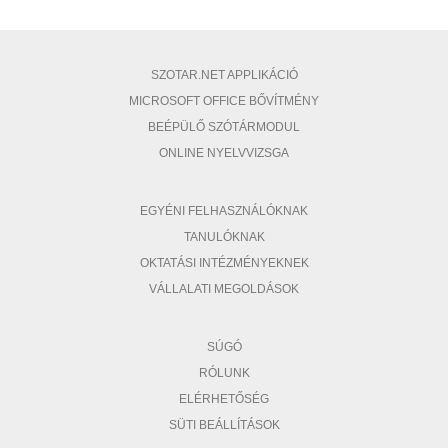
SZOTAR.NET APPLIKÁCIÓ
MICROSOFT OFFICE BŐVÍTMÉNY
BEÉPÜLŐ SZÓTÁRMODUL
ONLINE NYELVVIZSGA
EGYÉNI FELHASZNÁLÓKNAK
TANULÓKNAK
OKTATÁSI INTÉZMÉNYEKNEK
VÁLLALATI MEGOLDÁSOK
SÚGÓ
RÓLUNK
ELÉRHETŐSÉG
SÜTI BEÁLLÍTÁSOK