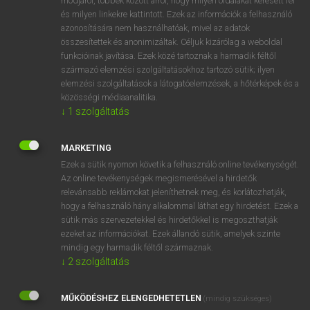
módjáról, többek között arról, hogy milyen oldalakat keresett fel
és milyen linkekre kattintott. Ezek az információk a felhasználó
VAN ELŐFIZETÉSED?
azonosítására nem használhatóak, mivel az adatok
összesítettek és anonimizáltak. Céljuk kizárólag a weboldal
Van előfizetésem a teljes szócikk megtekintéséhez.
funkcióinak javítása. Ezek közé tartoznak a harmadik féltől
származó elemzési szolgáltatásokhoz tartozó sütik; ilyen
BELÉPÉS
elemzési szolgáltatások a látogatóelemzések, a hőtérképek és a
közösségi médiaanalitika.
↓
1
szolgáltatás
MARKETING
Ezek a sütik nyomon követik a felhasználó online tevékenységét.
Az online tevékenységek megismerésével a hirdetők
NINCS ELŐFIZETÉSED?
relevánsabb reklámokat jeleníthetnek meg, és korlátozhatják,
Nincs regisztrációm és előfizetésem. A szótár 2 órás,
hogy a felhasználó hány alkalommal láthat egy hirdetést. Ezek a
díjmentes próbaverziójának elindításához regisztrálok és
sütik más szervezetekkel és hirdetőkkel is megoszthatják
belépek
.
ezeket az információkat. Ezek állandó sütik, amelyek szinte
mindig egy harmadik féltől származnak.
↓
2
szolgáltatás
REGISZTRÁCIÓ
MŰKÖDÉSHEZ ELENGEDHETETLEN
(mindig szükséges)