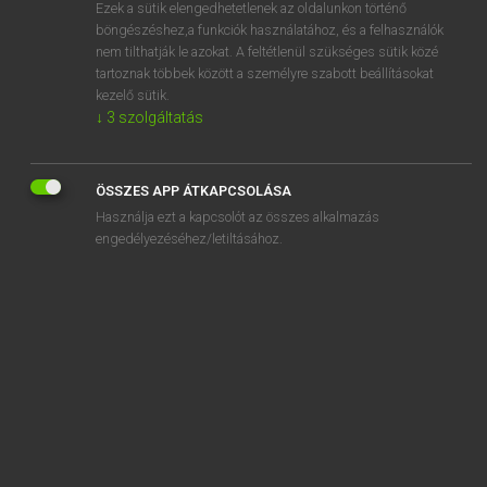
Ezek a sütik elengedhetetlenek az oldalunkon történő
böngészéshez,a funkciók használatához, és a felhasználók
nem tilthatják le azokat. A feltétlenül szükséges sütik közé
Eckhardt Sándor, Oláh Tibor
tartoznak többek között a személyre szabott beállításokat
FRANCIA−MAGYAR NAGYSZÓTÁR
kezelő sütik.
↓
3
szolgáltatás
Kapcsolódó anyagok
choloroformé
ÖSSZES APP ÁTKAPCSOLÁSA
cholorrhée
Használja ezt a kapcsolót az összes alkalmazás
cholostase
engedélyezéséhez/letiltásához.
cholurie
chômable
chômage
chômer
chômeur
chondrichyens