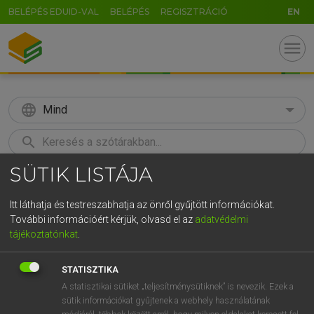
BELÉPÉS EDUID-VAL
BELÉPÉS
REGISZTRÁCIÓ
EN
menu
language
Mind
search
SÜTIK LISTÁJA
GR
KERESÉS
5
6
7
8
9
ö
ü
ó
Itt láthatja és testreszabhatja az önről gyűjtött információkat.
További információért kérjük, olvasd el az
adatvédelmi
r
t
z
u
i
o
p
ő
ú
ECKHARDT SÁNDOR, OLÁH TIBOR
tájékoztatónkat
.
Francia−magyar nagyszótár
g
h
j
k
l
é
á
ű
Ω
STATISZTIKA
v
b
n
m
,
.
-
AltGr
A statisztikai sütiket „teljesítménysütiknek” is nevezik. Ezek a
sütik információkat gyűjtenek a webhely használatának