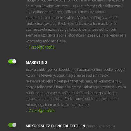
módjáról, többek között arról, hogy milyen oldalakat keresett fel
és milyen linkekre kattintott. Ezek az információk a felhasználó
VAN ELŐFIZETÉSED?
azonosítására nem használhatóak, mivel az adatok
összesítettek és anonimizáltak. Céljuk kizárólag a weboldal
Van előfizetésem a teljes szócikk megtekintéséhez.
funkcióinak javítása. Ezek közé tartoznak a harmadik féltől
származó elemzési szolgáltatásokhoz tartozó sütik; ilyen
BELÉPÉS
elemzési szolgáltatások a látogatóelemzések, a hőtérképek és a
közösségi médiaanalitika.
↓
1
szolgáltatás
MARKETING
Ezek a sütik nyomon követik a felhasználó online tevékenységét.
Az online tevékenységek megismerésével a hirdetők
NINCS ELŐFIZETÉSED?
relevánsabb reklámokat jeleníthetnek meg, és korlátozhatják,
Nincs regisztrációm és előfizetésem. A szótár 2 órás,
hogy a felhasználó hány alkalommal láthat egy hirdetést. Ezek a
díjmentes próbaverziójának elindításához regisztrálok és
sütik más szervezetekkel és hirdetőkkel is megoszthatják
belépek
.
ezeket az információkat. Ezek állandó sütik, amelyek szinte
mindig egy harmadik féltől származnak.
↓
2
szolgáltatás
REGISZTRÁCIÓ
MŰKÖDÉSHEZ ELENGEDHETETLEN
(mindig szükséges)