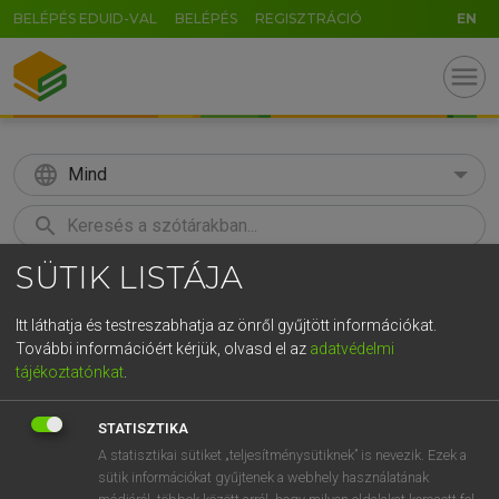
BELÉPÉS EDUID-VAL
BELÉPÉS
REGISZTRÁCIÓ
EN
menu
language
Mind
search
SÜTIK LISTÁJA
GR
KERESÉS
5
6
7
8
9
ö
ü
ó
Itt láthatja és testreszabhatja az önről gyűjtött információkat.
További információért kérjük, olvasd el az
adatvédelmi
r
t
z
u
i
o
p
ő
ú
ECKHARDT SÁNDOR, OLÁH TIBOR
tájékoztatónkat
.
Francia−magyar nagyszótár
g
h
j
k
l
é
á
ű
Ω
STATISZTIKA
v
b
n
m
,
.
-
AltGr
A statisztikai sütiket „teljesítménysütiknek” is nevezik. Ezek a
sütik információkat gyűjtenek a webhely használatának