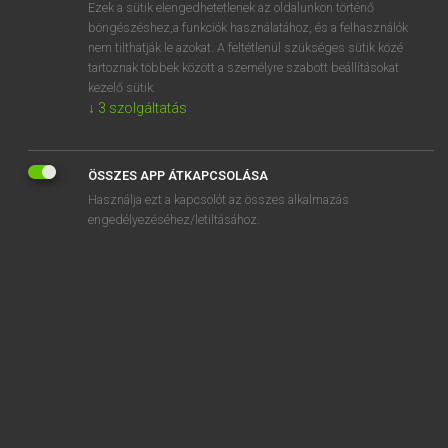
Ezek a sütik elengedhetetlenek az oldalunkon történő
böngészéshez,a funkciók használatához, és a felhasználók
nem tilthatják le azokat. A feltétlenül szükséges sütik közé
Eckhardt Sándor, Oláh Tibor
tartoznak többek között a személyre szabott beállításokat
FRANCIA−MAGYAR NAGYSZÓTÁR
kezelő sütik.
↓
3
szolgáltatás
Kapcsolódó anyagok
charriage
ÖSSZES APP ÁTKAPCSOLÁSA
charrier
Használja ezt a kapcsolót az összes alkalmazás
charrière
engedélyezéséhez/letiltásához.
charrieur
charroi
charron
charronnage
charronnerie
charroyer