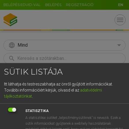
BELÉPÉS EDUID-VAL
BELÉPÉS
REGISZTRÁCIÓ
EN
menu
language
Mind
search
SÜTIK LISTÁJA
GR
KERESÉS
5
6
7
8
9
ö
ü
ó
Itt láthatja és testreszabhatja az önről gyűjtött információkat.
További információért kérjük, olvasd el az
adatvédelmi
r
t
z
u
i
o
p
ő
ú
ECKHARDT SÁNDOR, OLÁH TIBOR
tájékoztatónkat
.
Francia−magyar nagyszótár
g
h
j
k
l
é
á
ű
Ω
STATISZTIKA
v
b
n
m
,
.
-
AltGr
A statisztikai sütiket „teljesítménysütiknek” is nevezik. Ezek a
sütik információkat gyűjtenek a webhely használatának