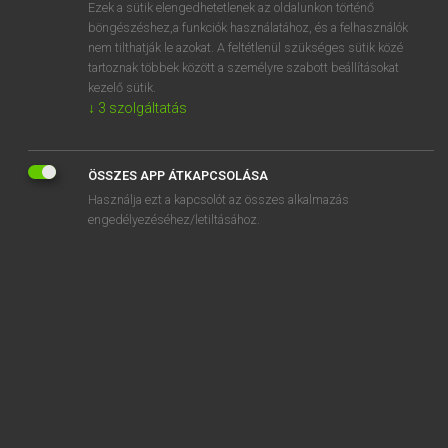
Ezek a sütik elengedhetetlenek az oldalunkon történő
böngészéshez,a funkciók használatához, és a felhasználók
nem tilthatják le azokat. A feltétlenül szükséges sütik közé
Eckhardt Sándor, Oláh Tibor
tartoznak többek között a személyre szabott beállításokat
FRANCIA−MAGYAR NAGYSZÓTÁR
kezelő sütik.
↓
3
szolgáltatás
Kapcsolódó anyagok
charbonnier
ÖSSZES APP ÁTKAPCSOLÁSA
charbonnière
Használja ezt a kapcsolót az összes alkalmazás
charbouille
engedélyezéséhez/letiltásához.
charbu
charcuter
charcuterie
charcutier
chardon
chardonnay