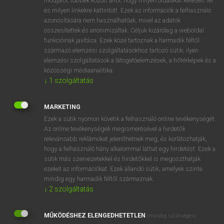
módjáról, többek között arról, hogy milyen oldalakat keresett fel
és milyen linkekre kattintott. Ezek az információk a felhasználó
VAN ELŐFIZETÉSED?
azonosítására nem használhatóak, mivel az adatok
összesítettek és anonimizáltak. Céljuk kizárólag a weboldal
Van előfizetésem a teljes szócikk megtekintéséhez.
funkcióinak javítása. Ezek közé tartoznak a harmadik féltől
származó elemzési szolgáltatásokhoz tartozó sütik; ilyen
BELÉPÉS
elemzési szolgáltatások a látogatóelemzések, a hőtérképek és a
közösségi médiaanalitika.
↓
1
szolgáltatás
MARKETING
Ezek a sütik nyomon követik a felhasználó online tevékenységét.
Az online tevékenységek megismerésével a hirdetők
NINCS ELŐFIZETÉSED?
relevánsabb reklámokat jeleníthetnek meg, és korlátozhatják,
Nincs regisztrációm és előfizetésem. A szótár 2 órás,
hogy a felhasználó hány alkalommal láthat egy hirdetést. Ezek a
díjmentes próbaverziójának elindításához regisztrálok és
sütik más szervezetekkel és hirdetőkkel is megoszthatják
belépek
.
ezeket az információkat. Ezek állandó sütik, amelyek szinte
mindig egy harmadik féltől származnak.
↓
2
szolgáltatás
REGISZTRÁCIÓ
MŰKÖDÉSHEZ ELENGEDHETETLEN
(mindig szükséges)