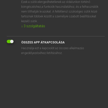
Ezek a sütik elengedhetetlenek az oldalunkon történő
böngészéshez,a funkciók használatához, és a felhasználók
nem tilthatják le azokat. A feltétlenül szükséges sütik közé
Eckhardt Sándor, Oláh Tibor
tartoznak többek között a személyre szabott beállításokat
FRANCIA−MAGYAR NAGYSZÓTÁR
kezelő sütik.
↓
3
szolgáltatás
Kapcsolódó anyagok
chandail
ÖSSZES APP ÁTKAPCSOLÁSA
Chandeleur
Használja ezt a kapcsolót az összes alkalmazás
chandelier
engedélyezéséhez/letiltásához.
chandelle
chanfraindre
chanfrein
chanfreinage
chanfreiner
chanfreineuse