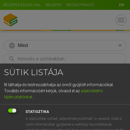
BELÉPÉS EDUID-VAL
BELÉPÉS
REGISZTRÁCIÓ
EN
menu
language
Mind
search
SÜTIK LISTÁJA
GR
KERESÉS
5
6
7
8
9
ö
ü
ó
Itt láthatja és testreszabhatja az önről gyűjtött információkat.
További információért kérjük, olvasd el az
adatvédelmi
r
t
z
u
i
o
p
ő
ú
ECKHARDT SÁNDOR, OLÁH TIBOR
tájékoztatónkat
.
Francia−magyar nagyszótár
g
h
j
k
l
é
á
ű
Ω
STATISZTIKA
v
b
n
m
,
.
-
AltGr
A statisztikai sütiket „teljesítménysütiknek” is nevezik. Ezek a
sütik információkat gyűjtenek a webhely használatának