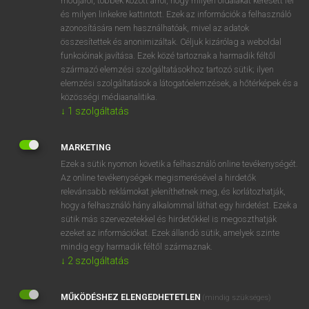
módjáról, többek között arról, hogy milyen oldalakat keresett fel
és milyen linkekre kattintott. Ezek az információk a felhasználó
VAN ELŐFIZETÉSED?
azonosítására nem használhatóak, mivel az adatok
összesítettek és anonimizáltak. Céljuk kizárólag a weboldal
Van előfizetésem a teljes szócikk megtekintéséhez.
funkcióinak javítása. Ezek közé tartoznak a harmadik féltől
származó elemzési szolgáltatásokhoz tartozó sütik; ilyen
BELÉPÉS
elemzési szolgáltatások a látogatóelemzések, a hőtérképek és a
közösségi médiaanalitika.
↓
1
szolgáltatás
MARKETING
Ezek a sütik nyomon követik a felhasználó online tevékenységét.
Az online tevékenységek megismerésével a hirdetők
NINCS ELŐFIZETÉSED?
relevánsabb reklámokat jeleníthetnek meg, és korlátozhatják,
Nincs regisztrációm és előfizetésem. A szótár 2 órás,
hogy a felhasználó hány alkalommal láthat egy hirdetést. Ezek a
díjmentes próbaverziójának elindításához regisztrálok és
sütik más szervezetekkel és hirdetőkkel is megoszthatják
belépek
.
ezeket az információkat. Ezek állandó sütik, amelyek szinte
mindig egy harmadik féltől származnak.
↓
2
szolgáltatás
REGISZTRÁCIÓ
MŰKÖDÉSHEZ ELENGEDHETETLEN
(mindig szükséges)