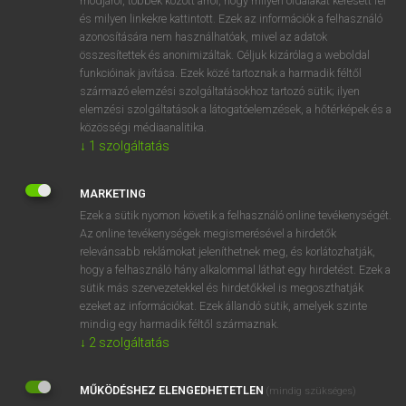
módjáról, többek között arról, hogy milyen oldalakat keresett fel
és milyen linkekre kattintott. Ezek az információk a felhasználó
VAN ELŐFIZETÉSED?
azonosítására nem használhatóak, mivel az adatok
összesítettek és anonimizáltak. Céljuk kizárólag a weboldal
Van előfizetésem a teljes szócikk megtekintéséhez.
funkcióinak javítása. Ezek közé tartoznak a harmadik féltől
származó elemzési szolgáltatásokhoz tartozó sütik; ilyen
BELÉPÉS
elemzési szolgáltatások a látogatóelemzések, a hőtérképek és a
közösségi médiaanalitika.
↓
1
szolgáltatás
MARKETING
Ezek a sütik nyomon követik a felhasználó online tevékenységét.
Az online tevékenységek megismerésével a hirdetők
NINCS ELŐFIZETÉSED?
relevánsabb reklámokat jeleníthetnek meg, és korlátozhatják,
Nincs regisztrációm és előfizetésem. A szótár 2 órás,
hogy a felhasználó hány alkalommal láthat egy hirdetést. Ezek a
díjmentes próbaverziójának elindításához regisztrálok és
sütik más szervezetekkel és hirdetőkkel is megoszthatják
belépek
.
ezeket az információkat. Ezek állandó sütik, amelyek szinte
mindig egy harmadik féltől származnak.
↓
2
szolgáltatás
REGISZTRÁCIÓ
MŰKÖDÉSHEZ ELENGEDHETETLEN
(mindig szükséges)