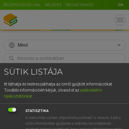
BELÉPÉS EDUID-VAL
BELÉPÉS
REGISZTRÁCIÓ
EN
menu
language
Mind
search
SÜTIK LISTÁJA
GR
KERESÉS
5
6
7
8
9
ö
ü
ó
Itt láthatja és testreszabhatja az önről gyűjtött információkat.
További információért kérjük, olvasd el az
adatvédelmi
r
t
z
u
i
o
p
ő
ú
ECKHARDT SÁNDOR, OLÁH TIBOR
tájékoztatónkat
.
Francia−magyar nagyszótár
g
h
j
k
l
é
á
ű
Ω
STATISZTIKA
v
b
n
m
,
.
-
AltGr
A statisztikai sütiket „teljesítménysütiknek” is nevezik. Ezek a
sütik információkat gyűjtenek a webhely használatának