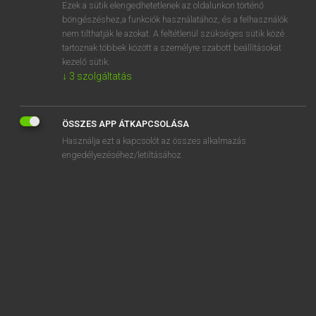
Ezek a sütik elengedhetetlenek az oldalunkon történő
böngészéshez,a funkciók használatához, és a felhasználók
nem tilthatják le azokat. A feltétlenül szükséges sütik közé
Eckhardt Sándor, Oláh Tibor
tartoznak többek között a személyre szabott beállításokat
FRANCIA−MAGYAR NAGYSZÓTÁR
kezelő sütik.
↓
3
szolgáltatás
Kapcsolódó anyagok
cervier
ÖSSZES APP ÁTKAPCSOLÁSA
cervin
Használja ezt a kapcsolót az összes alkalmazás
cervoise
engedélyezéséhez/letiltásához.
cérylique
ces
Césaire
césalpinie
césar
César