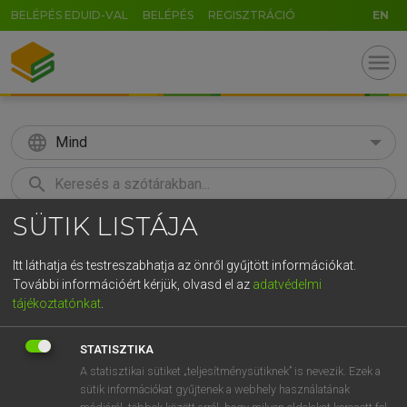
BELÉPÉS EDUID-VAL
BELÉPÉS
REGISZTRÁCIÓ
EN
menu
language
Mind
search
SÜTIK LISTÁJA
GR
KERESÉS
5
6
7
8
9
ö
ü
ó
Itt láthatja és testreszabhatja az önről gyűjtött információkat.
További információért kérjük, olvasd el az
adatvédelmi
r
t
z
u
i
o
p
ő
ú
ECKHARDT SÁNDOR, OLÁH TIBOR
tájékoztatónkat
.
Francia−magyar nagyszótár
g
h
j
k
l
é
á
ű
Ω
STATISZTIKA
v
b
n
m
,
.
-
AltGr
A statisztikai sütiket „teljesítménysütiknek” is nevezik. Ezek a
sütik információkat gyűjtenek a webhely használatának