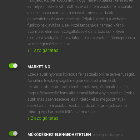
módjáról, többek között arról, hogy milyen oldalakat keresett fel
és milyen linkekre kattintott. Ezek az információk a felhasználó
VAN ELŐFIZETÉSED?
azonosítására nem használhatóak, mivel az adatok
összesítettek és anonimizáltak. Céljuk kizárólag a weboldal
Van előfizetésem a teljes szócikk megtekintéséhez.
funkcióinak javítása. Ezek közé tartoznak a harmadik féltől
származó elemzési szolgáltatásokhoz tartozó sütik; ilyen
BELÉPÉS
elemzési szolgáltatások a látogatóelemzések, a hőtérképek és a
közösségi médiaanalitika.
↓
1
szolgáltatás
MARKETING
Ezek a sütik nyomon követik a felhasználó online tevékenységét.
Az online tevékenységek megismerésével a hirdetők
NINCS ELŐFIZETÉSED?
relevánsabb reklámokat jeleníthetnek meg, és korlátozhatják,
Nincs regisztrációm és előfizetésem. A szótár 2 órás,
hogy a felhasználó hány alkalommal láthat egy hirdetést. Ezek a
díjmentes próbaverziójának elindításához regisztrálok és
sütik más szervezetekkel és hirdetőkkel is megoszthatják
belépek
.
ezeket az információkat. Ezek állandó sütik, amelyek szinte
mindig egy harmadik féltől származnak.
↓
2
szolgáltatás
REGISZTRÁCIÓ
MŰKÖDÉSHEZ ELENGEDHETETLEN
(mindig szükséges)