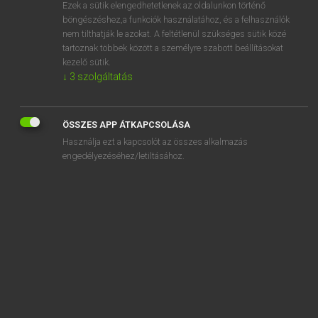
Ezek a sütik elengedhetetlenek az oldalunkon történő
böngészéshez,a funkciók használatához, és a felhasználók
nem tilthatják le azokat. A feltétlenül szükséges sütik közé
Eckhardt Sándor, Oláh Tibor
tartoznak többek között a személyre szabott beállításokat
FRANCIA−MAGYAR NAGYSZÓTÁR
kezelő sütik.
↓
3
szolgáltatás
Kapcsolódó anyagok
culture
ÖSSZES APP ÁTKAPCSOLÁSA
culturel
Használja ezt a kapcsolót az összes alkalmazás
culturisme
engedélyezéséhez/letiltásához.
culturiste
culvert
cuman
Cumanie
cumin
cuminique