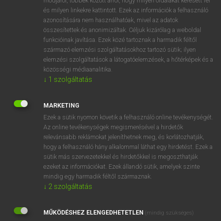
módjáról, többek között arról, hogy milyen oldalakat keresett fel
és milyen linkekre kattintott. Ezek az információk a felhasználó
VAN ELŐFIZETÉSED?
azonosítására nem használhatóak, mivel az adatok
összesítettek és anonimizáltak. Céljuk kizárólag a weboldal
Van előfizetésem a teljes szócikk megtekintéséhez.
funkcióinak javítása. Ezek közé tartoznak a harmadik féltől
származó elemzési szolgáltatásokhoz tartozó sütik; ilyen
BELÉPÉS
elemzési szolgáltatások a látogatóelemzések, a hőtérképek és a
közösségi médiaanalitika.
↓
1
szolgáltatás
MARKETING
Ezek a sütik nyomon követik a felhasználó online tevékenységét.
Az online tevékenységek megismerésével a hirdetők
NINCS ELŐFIZETÉSED?
relevánsabb reklámokat jeleníthetnek meg, és korlátozhatják,
Nincs regisztrációm és előfizetésem. A szótár 2 órás,
hogy a felhasználó hány alkalommal láthat egy hirdetést. Ezek a
díjmentes próbaverziójának elindításához regisztrálok és
sütik más szervezetekkel és hirdetőkkel is megoszthatják
belépek
.
ezeket az információkat. Ezek állandó sütik, amelyek szinte
mindig egy harmadik féltől származnak.
↓
2
szolgáltatás
REGISZTRÁCIÓ
MŰKÖDÉSHEZ ELENGEDHETETLEN
(mindig szükséges)