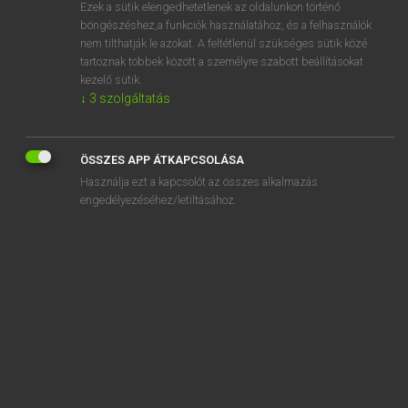
Ezek a sütik elengedhetetlenek az oldalunkon történő
böngészéshez,a funkciók használatához, és a felhasználók
nem tilthatják le azokat. A feltétlenül szükséges sütik közé
Eckhardt Sándor, Oláh Tibor
tartoznak többek között a személyre szabott beállításokat
FRANCIA−MAGYAR NAGYSZÓTÁR
kezelő sütik.
↓
3
szolgáltatás
Kapcsolódó anyagok
crottin
ÖSSZES APP ÁTKAPCSOLÁSA
crotton
Használja ezt a kapcsolót az összes alkalmazás
crotzon
engedélyezéséhez/letiltásához.
crouille
croulant
croule
croulement
crouler
croulier