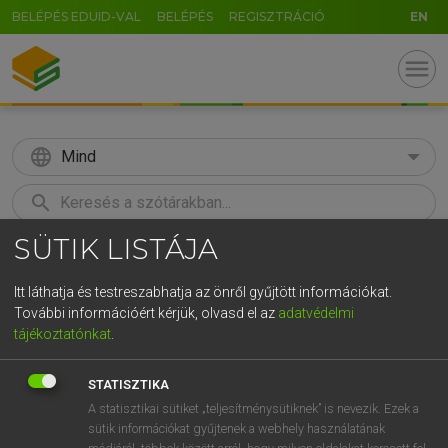
BELÉPÉS EDUID-VAL
BELÉPÉS
REGISZTRÁCIÓ
EN
menu
language
Mind
search
SÜTIK LISTÁJA
GR
KERESÉS
5
6
7
8
9
ö
ü
ó
Itt láthatja és testreszabhatja az önről gyűjtött információkat.
További információért kérjük, olvasd el az
adatvédelmi
r
t
z
u
i
o
p
ő
ú
ECKHARDT SÁNDOR, OLÁH TIBOR
tájékoztatónkat
.
Francia−magyar nagyszótár
g
h
j
k
l
é
á
ű
Ω
STATISZTIKA
v
b
n
m
,
.
-
AltGr
A statisztikai sütiket „teljesítménysütiknek” is nevezik. Ezek a
sütik információkat gyűjtenek a webhely használatának