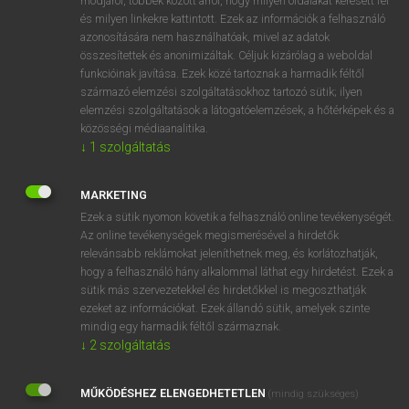
módjáról, többek között arról, hogy milyen oldalakat keresett fel
és milyen linkekre kattintott. Ezek az információk a felhasználó
VAN ELŐFIZETÉSED?
azonosítására nem használhatóak, mivel az adatok
összesítettek és anonimizáltak. Céljuk kizárólag a weboldal
Van előfizetésem a teljes szócikk megtekintéséhez.
funkcióinak javítása. Ezek közé tartoznak a harmadik féltől
származó elemzési szolgáltatásokhoz tartozó sütik; ilyen
BELÉPÉS
elemzési szolgáltatások a látogatóelemzések, a hőtérképek és a
közösségi médiaanalitika.
↓
1
szolgáltatás
MARKETING
Ezek a sütik nyomon követik a felhasználó online tevékenységét.
Az online tevékenységek megismerésével a hirdetők
NINCS ELŐFIZETÉSED?
relevánsabb reklámokat jeleníthetnek meg, és korlátozhatják,
Nincs regisztrációm és előfizetésem. A szótár 2 órás,
hogy a felhasználó hány alkalommal láthat egy hirdetést. Ezek a
díjmentes próbaverziójának elindításához regisztrálok és
sütik más szervezetekkel és hirdetőkkel is megoszthatják
belépek
.
ezeket az információkat. Ezek állandó sütik, amelyek szinte
mindig egy harmadik féltől származnak.
↓
2
szolgáltatás
REGISZTRÁCIÓ
MŰKÖDÉSHEZ ELENGEDHETETLEN
(mindig szükséges)