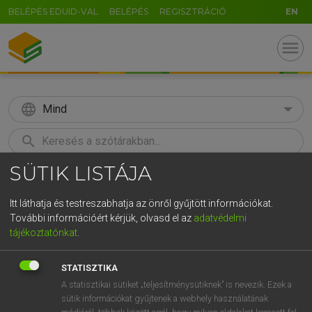
BELÉPÉS EDUID-VAL
BELÉPÉS
REGISZTRÁCIÓ
EN
menu
language
Mind
search
SÜTIK LISTÁJA
GR
KERESÉS
5
6
7
8
9
ö
ü
ó
Itt láthatja és testreszabhatja az önről gyűjtött információkat.
További információért kérjük, olvasd el az
adatvédelmi
r
t
z
u
i
o
p
ő
ú
ECKHARDT SÁNDOR, OLÁH TIBOR
tájékoztatónkat
.
Francia−magyar nagyszótár
g
h
j
k
l
é
á
ű
Ω
STATISZTIKA
v
b
n
m
,
.
-
AltGr
A statisztikai sütiket „teljesítménysütiknek” is nevezik. Ezek a
sütik információkat gyűjtenek a webhely használatának