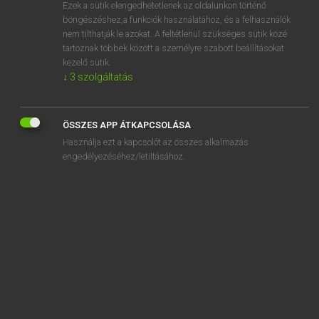
Ezek a sütik elengedhetetlenek az oldalunkon történő
böngészéshez,a funkciók használatához, és a felhasználók
nem tilthatják le azokat. A feltétlenül szükséges sütik közé
Eckhardt Sándor, Oláh Tibor
tartoznak többek között a személyre szabott beállításokat
FRANCIA−MAGYAR NAGYSZÓTÁR
kezelő sütik.
↓
3
szolgáltatás
Kapcsolódó anyagok
crot
ÖSSZES APP ÁTKAPCSOLÁSA
crotale
Használja ezt a kapcsolót az összes alkalmazás
crotalidés
engedélyezéséhez/letiltásához.
crotaloïde
crotaphique
crotaphite
croton
crotonine
crotonique