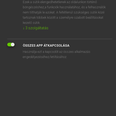
Ezek a sütik elengedhetetlenek az oldalunkon történő
böngészéshez,a funkciók használatához, és a felhasználók
nem tilthatják le azokat. A feltétlenül szükséges sütik közé
Eckhardt Sándor, Oláh Tibor
tartoznak többek között a személyre szabott beállításokat
FRANCIA−MAGYAR NAGYSZÓTÁR
kezelő sütik.
↓
3
szolgáltatás
Kapcsolódó anyagok
croskiller
ÖSSZES APP ÁTKAPCSOLÁSA
crosne
Használja ezt a kapcsolót az összes alkalmazás
cross
engedélyezéséhez/letiltásához.
cross-country
crosse
crossé
crosser
crosseron
crosses