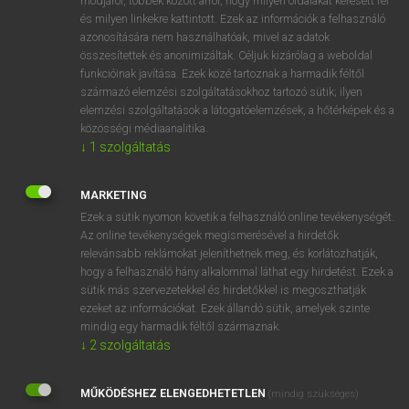
módjáról, többek között arról, hogy milyen oldalakat keresett fel
és milyen linkekre kattintott. Ezek az információk a felhasználó
VAN ELŐFIZETÉSED?
azonosítására nem használhatóak, mivel az adatok
összesítettek és anonimizáltak. Céljuk kizárólag a weboldal
Van előfizetésem a teljes szócikk megtekintéséhez.
funkcióinak javítása. Ezek közé tartoznak a harmadik féltől
származó elemzési szolgáltatásokhoz tartozó sütik; ilyen
BELÉPÉS
elemzési szolgáltatások a látogatóelemzések, a hőtérképek és a
közösségi médiaanalitika.
↓
1
szolgáltatás
MARKETING
Ezek a sütik nyomon követik a felhasználó online tevékenységét.
Az online tevékenységek megismerésével a hirdetők
NINCS ELŐFIZETÉSED?
relevánsabb reklámokat jeleníthetnek meg, és korlátozhatják,
Nincs regisztrációm és előfizetésem. A szótár 2 órás,
hogy a felhasználó hány alkalommal láthat egy hirdetést. Ezek a
díjmentes próbaverziójának elindításához regisztrálok és
sütik más szervezetekkel és hirdetőkkel is megoszthatják
belépek
.
ezeket az információkat. Ezek állandó sütik, amelyek szinte
mindig egy harmadik féltől származnak.
↓
2
szolgáltatás
REGISZTRÁCIÓ
MŰKÖDÉSHEZ ELENGEDHETETLEN
(mindig szükséges)