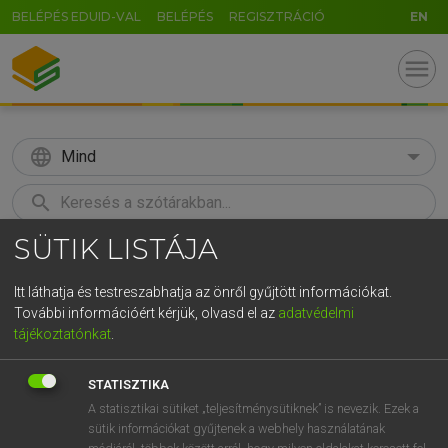
BELÉPÉS EDUID-VAL
BELÉPÉS
REGISZTRÁCIÓ
EN
menu
language
Mind
search
SÜTIK LISTÁJA
GR
KERESÉS
5
6
7
8
9
ö
ü
ó
Itt láthatja és testreszabhatja az önről gyűjtött információkat.
További információért kérjük, olvasd el az
adatvédelmi
r
t
z
u
i
o
p
ő
ú
ECKHARDT SÁNDOR, OLÁH TIBOR
tájékoztatónkat
.
Francia−magyar nagyszótár
g
h
j
k
l
é
á
ű
Ω
STATISZTIKA
v
b
n
m
,
.
-
AltGr
A statisztikai sütiket „teljesítménysütiknek” is nevezik. Ezek a
sütik információkat gyűjtenek a webhely használatának