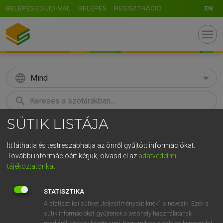
BELÉPÉS EDUID-VAL
BELÉPÉS
REGISZTRÁCIÓ
EN
menu
language
Mind
search
SÜTIK LISTÁJA
GR
KERESÉS
5
6
7
8
9
ö
ü
ó
Itt láthatja és testreszabhatja az önről gyűjtött információkat.
További információért kérjük, olvasd el az
adatvédelmi
r
t
z
u
i
o
p
ő
ú
ECKHARDT SÁNDOR, OLÁH TIBOR
tájékoztatónkat
.
Francia−magyar nagyszótár
g
h
j
k
l
é
á
ű
Ω
STATISZTIKA
v
b
n
m
,
.
-
AltGr
A statisztikai sütiket „teljesítménysütiknek” is nevezik. Ezek a
sütik információkat gyűjtenek a webhely használatának