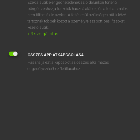
Ezek a sütik elengedhetetlenek az oldalunkon történő
böngészéshez,a funkciók használatához, és a felhasználók
nem tilthatják le azokat. A feltétlenül szükséges sütik közé
Eckhardt Sándor, Oláh Tibor
tartoznak többek között a személyre szabott beállításokat
FRANCIA−MAGYAR NAGYSZÓTÁR
kezelő sütik.
↓
3
szolgáltatás
Kapcsolódó anyagok
cousinière
ÖSSZES APP ÁTKAPCSOLÁSA
cousoir
Használja ezt a kapcsolót az összes alkalmazás
coussin
engedélyezéséhez/letiltásához.
coussinement
coussiner
coussinet
cousso
cousson
couston