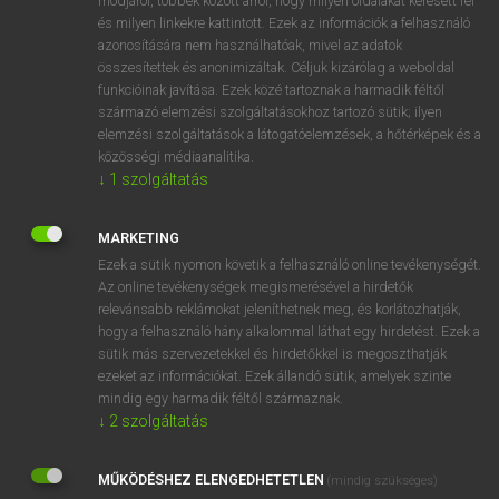
módjáról, többek között arról, hogy milyen oldalakat keresett fel
és milyen linkekre kattintott. Ezek az információk a felhasználó
VAN ELŐFIZETÉSED?
azonosítására nem használhatóak, mivel az adatok
összesítettek és anonimizáltak. Céljuk kizárólag a weboldal
Van előfizetésem a teljes szócikk megtekintéséhez.
funkcióinak javítása. Ezek közé tartoznak a harmadik féltől
származó elemzési szolgáltatásokhoz tartozó sütik; ilyen
BELÉPÉS
elemzési szolgáltatások a látogatóelemzések, a hőtérképek és a
közösségi médiaanalitika.
↓
1
szolgáltatás
MARKETING
Ezek a sütik nyomon követik a felhasználó online tevékenységét.
Az online tevékenységek megismerésével a hirdetők
NINCS ELŐFIZETÉSED?
relevánsabb reklámokat jeleníthetnek meg, és korlátozhatják,
Nincs regisztrációm és előfizetésem. A szótár 2 órás,
hogy a felhasználó hány alkalommal láthat egy hirdetést. Ezek a
díjmentes próbaverziójának elindításához regisztrálok és
sütik más szervezetekkel és hirdetőkkel is megoszthatják
belépek
.
ezeket az információkat. Ezek állandó sütik, amelyek szinte
mindig egy harmadik féltől származnak.
↓
2
szolgáltatás
REGISZTRÁCIÓ
MŰKÖDÉSHEZ ELENGEDHETETLEN
(mindig szükséges)