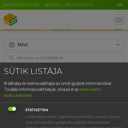
BELÉPÉS EDUID-VAL
BELÉPÉS
REGISZTRÁCIÓ
EN
menu
language
Mind
search
SÜTIK LISTÁJA
GR
KERESÉS
5
6
7
8
9
ö
ü
ó
Itt láthatja és testreszabhatja az önről gyűjtött információkat.
További információért kérjük, olvasd el az
adatvédelmi
r
t
z
u
i
o
p
ő
ú
ECKHARDT SÁNDOR, OLÁH TIBOR
tájékoztatónkat
.
Francia−magyar nagyszótár
g
h
j
k
l
é
á
ű
Ω
STATISZTIKA
v
b
n
m
,
.
-
AltGr
A statisztikai sütiket „teljesítménysütiknek” is nevezik. Ezek a
sütik információkat gyűjtenek a webhely használatának