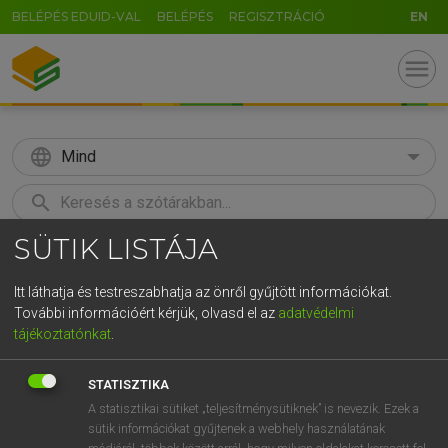
BELÉPÉS EDUID-VAL
BELÉPÉS
REGISZTRÁCIÓ
EN
menu
language
Mind
search
SÜTIK LISTÁJA
GR
KERESÉS
5
6
7
8
9
ö
ü
ó
Itt láthatja és testreszabhatja az önről gyűjtött információkat.
További információért kérjük, olvasd el az
adatvédelmi
r
t
z
u
i
o
p
ő
ú
ECKHARDT SÁNDOR, OLÁH TIBOR
tájékoztatónkat
.
Francia−magyar nagyszótár
g
h
j
k
l
é
á
ű
Ω
STATISZTIKA
v
b
n
m
,
.
-
AltGr
A statisztikai sütiket „teljesítménysütiknek” is nevezik. Ezek a
sütik információkat gyűjtenek a webhely használatának