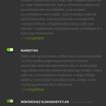
módjáról, többek között arról, hogy milyen oldalakat keresett fel
és milyen linkekre kattintott. Ezek az információk a felhasználó
VAN ELŐFIZETÉSED?
azonosítására nem használhatóak, mivel az adatok
összesítettek és anonimizáltak. Céljuk kizárólag a weboldal
Van előfizetésem a teljes szócikk megtekintéséhez.
funkcióinak javítása. Ezek közé tartoznak a harmadik féltől
származó elemzési szolgáltatásokhoz tartozó sütik; ilyen
BELÉPÉS
elemzési szolgáltatások a látogatóelemzések, a hőtérképek és a
közösségi médiaanalitika.
↓
1
szolgáltatás
MARKETING
Ezek a sütik nyomon követik a felhasználó online tevékenységét.
Az online tevékenységek megismerésével a hirdetők
NINCS ELŐFIZETÉSED?
relevánsabb reklámokat jeleníthetnek meg, és korlátozhatják,
Nincs regisztrációm és előfizetésem. A szótár 2 órás,
hogy a felhasználó hány alkalommal láthat egy hirdetést. Ezek a
díjmentes próbaverziójának elindításához regisztrálok és
sütik más szervezetekkel és hirdetőkkel is megoszthatják
belépek
.
ezeket az információkat. Ezek állandó sütik, amelyek szinte
mindig egy harmadik féltől származnak.
↓
2
szolgáltatás
REGISZTRÁCIÓ
MŰKÖDÉSHEZ ELENGEDHETETLEN
(mindig szükséges)