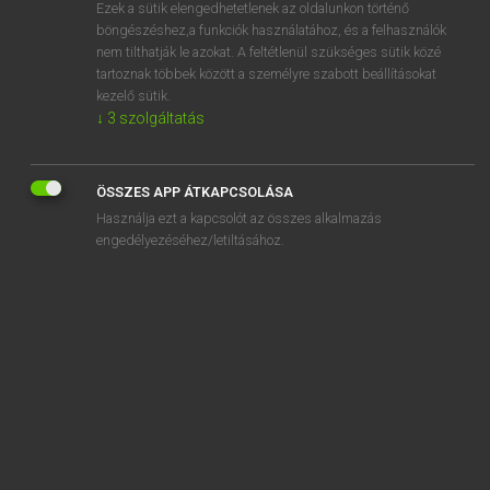
Ezek a sütik elengedhetetlenek az oldalunkon történő
böngészéshez,a funkciók használatához, és a felhasználók
nem tilthatják le azokat. A feltétlenül szükséges sütik közé
Eckhardt Sándor, Oláh Tibor
tartoznak többek között a személyre szabott beállításokat
FRANCIA−MAGYAR NAGYSZÓTÁR
kezelő sütik.
↓
3
szolgáltatás
Kapcsolódó anyagok
cambre
ÖSSZES APP ÁTKAPCSOLÁSA
cambré
Használja ezt a kapcsolót az összes alkalmazás
cambrer
engedélyezéséhez/letiltásához.
cambrésien
cambrien
cambriolage
cambriole
cambrioler
cambrioleur