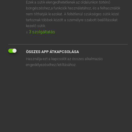
Ezek a sütik elengedhetetlenek az oldalunkon történő
böngészéshez,a funkciók használatához, és a felhasználók
nem tilthatják le azokat. A feltétlenül szükséges sütik közé
Eckhardt Sándor, Oláh Tibor
tartoznak többek között a személyre szabott beállításokat
FRANCIA−MAGYAR NAGYSZÓTÁR
kezelő sütik.
↓
3
szolgáltatás
Kapcsolódó anyagok
calomnie
ÖSSZES APP ÁTKAPCSOLÁSA
calomnier
Használja ezt a kapcsolót az összes alkalmazás
calomnieusement
engedélyezéséhez/letiltásához.
calomnieux
caloporteur
calopsittacus
caloptéryx virgo
caloricité
calorie