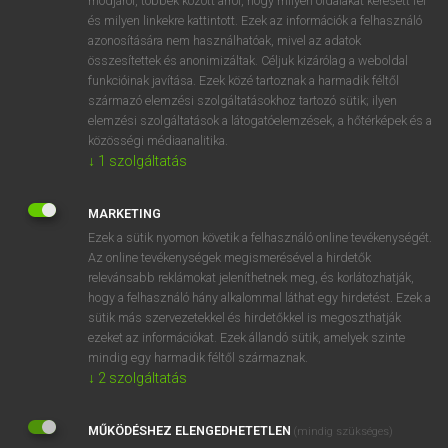
módjáról, többek között arról, hogy milyen oldalakat keresett fel
és milyen linkekre kattintott. Ezek az információk a felhasználó
VAN ELŐFIZETÉSED?
azonosítására nem használhatóak, mivel az adatok
összesítettek és anonimizáltak. Céljuk kizárólag a weboldal
Van előfizetésem a teljes szócikk megtekintéséhez.
funkcióinak javítása. Ezek közé tartoznak a harmadik féltől
származó elemzési szolgáltatásokhoz tartozó sütik; ilyen
BELÉPÉS
elemzési szolgáltatások a látogatóelemzések, a hőtérképek és a
közösségi médiaanalitika.
↓
1
szolgáltatás
MARKETING
Ezek a sütik nyomon követik a felhasználó online tevékenységét.
Az online tevékenységek megismerésével a hirdetők
NINCS ELŐFIZETÉSED?
relevánsabb reklámokat jeleníthetnek meg, és korlátozhatják,
Nincs regisztrációm és előfizetésem. A szótár 2 órás,
hogy a felhasználó hány alkalommal láthat egy hirdetést. Ezek a
díjmentes próbaverziójának elindításához regisztrálok és
sütik más szervezetekkel és hirdetőkkel is megoszthatják
belépek
.
ezeket az információkat. Ezek állandó sütik, amelyek szinte
mindig egy harmadik féltől származnak.
↓
2
szolgáltatás
REGISZTRÁCIÓ
MŰKÖDÉSHEZ ELENGEDHETETLEN
(mindig szükséges)