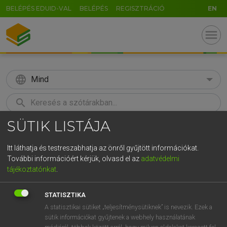
BELÉPÉS EDUID-VAL
BELÉPÉS
REGISZTRÁCIÓ
EN
menu
language
Mind
search
SÜTIK LISTÁJA
GR
KERESÉS
5
6
7
8
9
ö
ü
ó
Itt láthatja és testreszabhatja az önről gyűjtött információkat.
További információért kérjük, olvasd el az
adatvédelmi
r
t
z
u
i
o
p
ő
ú
ECKHARDT SÁNDOR, OLÁH TIBOR
tájékoztatónkat
.
Francia−magyar nagyszótár
g
h
j
k
l
é
á
ű
Ω
STATISZTIKA
v
b
n
m
,
.
-
AltGr
A statisztikai sütiket „teljesítménysütiknek” is nevezik. Ezek a
sütik információkat gyűjtenek a webhely használatának