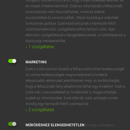
módjáról, többek között arról, hogy milyen oldalakat keresett fel
és milyen linkekre kattintott. Ezek az információk a felhasználó
VAN ELŐFIZETÉSED?
azonosítására nem használhatóak, mivel az adatok
összesítettek és anonimizáltak. Céljuk kizárólag a weboldal
Van előfizetésem a teljes szócikk megtekintéséhez.
funkcióinak javítása. Ezek közé tartoznak a harmadik féltől
származó elemzési szolgáltatásokhoz tartozó sütik; ilyen
BELÉPÉS
elemzési szolgáltatások a látogatóelemzések, a hőtérképek és a
közösségi médiaanalitika.
↓
1
szolgáltatás
MARKETING
Ezek a sütik nyomon követik a felhasználó online tevékenységét.
Az online tevékenységek megismerésével a hirdetők
NINCS ELŐFIZETÉSED?
relevánsabb reklámokat jeleníthetnek meg, és korlátozhatják,
Nincs regisztrációm és előfizetésem. A szótár 2 órás,
hogy a felhasználó hány alkalommal láthat egy hirdetést. Ezek a
díjmentes próbaverziójának elindításához regisztrálok és
sütik más szervezetekkel és hirdetőkkel is megoszthatják
belépek
.
ezeket az információkat. Ezek állandó sütik, amelyek szinte
mindig egy harmadik féltől származnak.
↓
2
szolgáltatás
REGISZTRÁCIÓ
MŰKÖDÉSHEZ ELENGEDHETETLEN
(mindig szükséges)