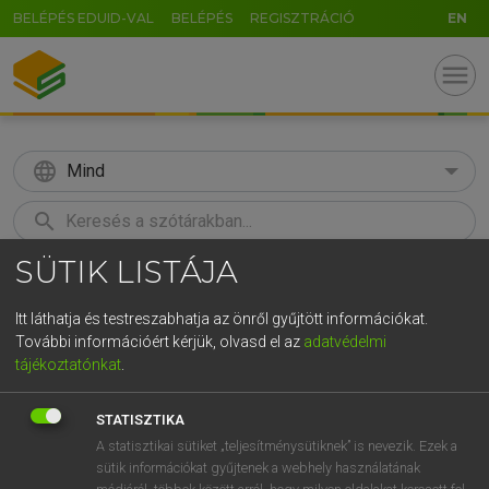
BELÉPÉS EDUID-VAL
BELÉPÉS
REGISZTRÁCIÓ
EN
menu
language
Mind
search
SÜTIK LISTÁJA
GR
KERESÉS
5
6
7
8
9
ö
ü
ó
Itt láthatja és testreszabhatja az önről gyűjtött információkat.
További információért kérjük, olvasd el az
adatvédelmi
r
t
z
u
i
o
p
ő
ú
ECKHARDT SÁNDOR, OLÁH TIBOR
tájékoztatónkat
.
Francia−magyar nagyszótár
g
h
j
k
l
é
á
ű
Ω
STATISZTIKA
v
b
n
m
,
.
-
AltGr
A statisztikai sütiket „teljesítménysütiknek” is nevezik. Ezek a
sütik információkat gyűjtenek a webhely használatának