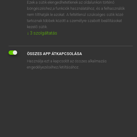
Ezek a sütik elengedhetetlenek az oldalunkon történő
böngészéshez,a funkciók használatához, és a felhasználók
nem tilthatják le azokat. A feltétlenül szükséges sütik közé
Eckhardt Sándor, Oláh Tibor
tartoznak többek között a személyre szabott beállításokat
FRANCIA−MAGYAR NAGYSZÓTÁR
kezelő sütik.
↓
3
szolgáltatás
Kapcsolódó anyagok
caléfacteur
ÖSSZES APP ÁTKAPCSOLÁSA
caléfaction
Használja ezt a kapcsolót az összes alkalmazás
calembour
engedélyezéséhez/letiltásához.
calembredaine
calendes
calendre
calendrier
calendule
cale-pied