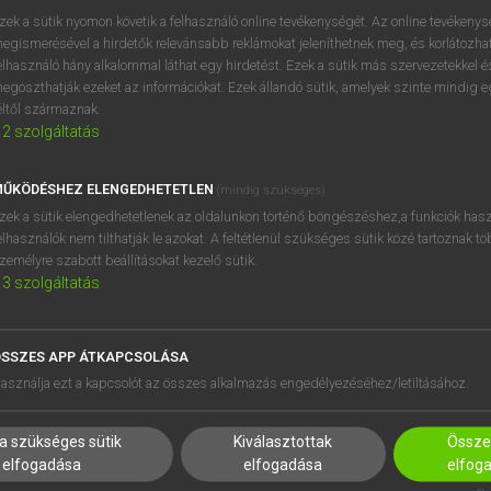
zek a sütik nyomon követik a felhasználó online tevékenységét. Az online tevékeny
egismerésével a hirdetők relevánsabb reklámokat jeleníthetnek meg, és korlátozhat
omer
keresése szótárainkban
elhasználó hány alkalommal láthat egy hirdetést. Ezek a sütik más szervezetekkel és
egoszthatják ezeket az információkat. Ezek állandó sütik, amelyek szinte mindig 
éltől származnak.
2
szolgáltatás
ŰKÖDÉSHEZ ELENGEDHETETLEN
(mindig szükséges)
zek a sütik elengedhetetlenek az oldalunkon történő böngészéshez,a funkciók hasz
elhasználók nem tilthatják le azokat. A feltétlenül szükséges sütik közé tartoznak t
zemélyre szabott beállításokat kezelő sütik.
3
szolgáltatás
SSZES APP ÁTKAPCSOLÁSA
HASZNÁLÓKNAK
SÚGÓ
asználja ezt a kapcsolót az összes alkalmazás engedélyezéséhez/letiltásához.
K
RÓLUNK
NTÉZMÉNYEKNEK
ELÉRHETŐSÉG
a szükséges sütik
Kiválasztottak
Összes
MEGOLDÁSOK
SÜTI BEÁLLÍTÁSOK
elfogadása
elfogadása
elfog