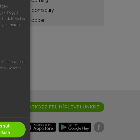
blooming
ségek
Bloomsbury
ják, hogy a
 hirdetőkkel is
blooper
egy harmadik
nálatához, és a
öbbek között a
IRATKOZZ FEL HÍRLEVELÜNKRE!
 süti
adása