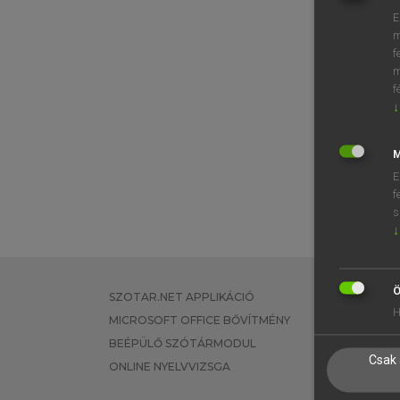
E
m
⚲ blo
f
m
f
↓
M
E
f
s
↓
Ö
SZOTAR.NET APPLIKÁCIÓ
EGYÉNI FEL
H
MICROSOFT OFFICE BŐVÍTMÉNY
TANULÓKNA
BEÉPÜLŐ SZÓTÁRMODUL
OKTATÁSI I
Csak 
ONLINE NYELVVIZSGA
VÁLLALATI 