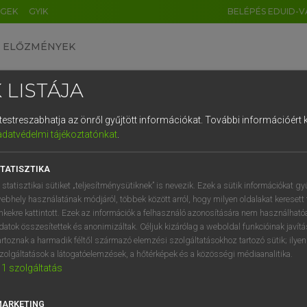
ÉGEK
GYIK
BELÉPÉS EDUID-V
ELŐZMÉNYEK
 LISTÁJA
és testreszabhatja az önről gyűjtött információkat.
További információért k
HU
DE
CN
FR
ES
IT
NL
RU
GR
adatvédelmi tájékoztatónkat
.
entes angol szótár
1
2
3
4
5
6
7
8
9
TATISZTIKA
fn
er
baklövés
q
w
e
r
t
z
u
i
 statisztikai sütiket „teljesítménysütiknek” is nevezik. Ezek a sütik információkat gy
baki
ebhely használatának módjáról, többek között arról, hogy milyen oldalakat keresett 
a
s
d
f
g
h
j
k
l
é
inkekre kattintott. Ezek az információk a felhasználó azonosítására nem használható
hiba
datok összesítettek és anonimizáltak. Céljuk kizárólag a weboldal funkcióinak javít
ballépés
í
y
x
c
v
b
n
m
,
.
artoznak a harmadik féltől származó elemzési szolgáltatásokhoz tartozó sütik; ilye
botlás
zolgáltatások a látogatóelemzések, a hőtérképek és a közösségi médiaanalitika.
1
szolgáltatás
(nevetséges) tévedés
→
fn
(Plural)
bloomers
MARKETING