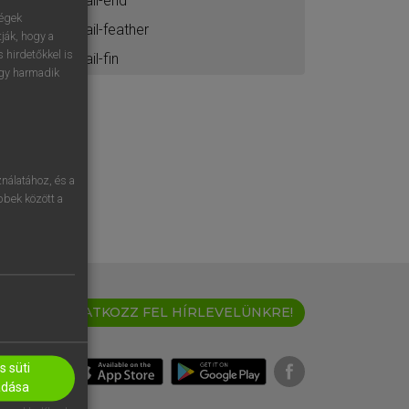
tail-end
ségek
tail-feather
ják, hogy a
 hirdetőkkel is
tail-fin
egy harmadik
nálatához, és a
öbbek között a
IRATKOZZ FEL HÍRLEVELÜNKRE!
 süti
adása