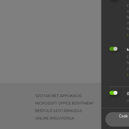
E
m
f
m
f
↓
M
E
f
s
↓
Ö
SZOTAR.NET APPLIKÁCIÓ
EGYÉNI FEL
H
MICROSOFT OFFICE BŐVÍTMÉNY
TANULÓKNA
BEÉPÜLŐ SZÓTÁRMODUL
OKTATÁSI I
Csak 
ONLINE NYELVVIZSGA
VÁLLALATI 