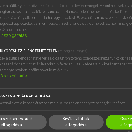
zek a sütik nyomon követik a felhasználó online tevékenységét. Az online tevékeny
egismerésével a hirdetők relevánsabb reklámokat jeleníthetnek meg, és korlátozhat
elhasználó hány alkalommal láthat egy hirdetést. Ezek a sütik más szervezetekkel és
egoszthatják ezeket az információkat. Ezek állandó sütik, amelyek szinte mindig 
éltől származnak.
2
szolgáltatás
ŰKÖDÉSHEZ ELENGEDHETETLEN
(mindig szükséges)
zek a sütik elengedhetetlenek az oldalunkon történő böngészéshez,a funkciók hasz
elhasználók nem tilthatják le azokat. A feltétlenül szükséges sütik közé tartoznak t
zemélyre szabott beállításokat kezelő sütik.
3
szolgáltatás
SSZES APP ÁTKAPCSOLÁSA
HASZNÁLÓKNAK
SÚGÓ
asználja ezt a kapcsolót az összes alkalmazás engedélyezéséhez/letiltásához.
K
RÓLUNK
NTÉZMÉNYEKNEK
ELÉRHETŐSÉG
a szükséges sütik
Kiválasztottak
Összes
MEGOLDÁSOK
SÜTI BEÁLLÍTÁSOK
elfogadása
elfogadása
elfog