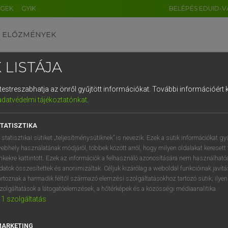
ÉGEK
GYIK
BELÉPÉS EDUID-V
ELŐZMÉNYEK
 LISTÁJA
és testreszabhatja az önről gyűjtött információkat.
További információért k
HU
DE
CN
FR
ES
IT
NL
RU
GR
adatvédelmi tájékoztatónkat
.
entes angol szótár
1
2
3
4
5
6
7
8
9
TATISZTIKA
ige
own
letompít
q
w
e
r
t
z
u
i
 statisztikai sütiket „teljesítménysütiknek” is nevezik. Ezek a sütik információkat gy
mérsékel
ebhely használatának módjáról, többek között arról, hogy milyen oldalakat keresett 
a
s
d
f
g
h
j
k
l
é
inkekre kattintott. Ezek az információk a felhasználó azonosítására nem használható
csökkent
datok összesítettek és anonimizáltak. Céljuk kizárólag a weboldal funkcióinak javít
í
y
x
c
v
b
n
m
,
.
artoznak a harmadik féltől származó elemzési szolgáltatásokhoz tartozó sütik; ilye
zolgáltatások a látogatóelemzések, a hőtérképek és a közösségi médiaanalitika.
1
szolgáltatás
 down
keresése szótárainkban
MARKETING