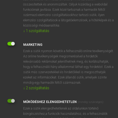
összesítettek és anonimizáltak. Céljuk kizárólag a weboldal
⚲ syntagm
keresése szótárainkban
funkcióinak javítása. Ezek közé tartoznak a harmadik féltől
származó elemzési szolgáltatásokhoz tartozó sütik; ilyen
elemzési szolgáltatások a látogatóelemzések, a hőtérképek és a
közösségi médiaanalitika.
↓
1
szolgáltatás
DÍJMENTES ANGOL SZÓTÁR
synostosis
MARKETING
Ezek a sütik nyomon követik a felhasználó online tevékenységét.
synovia
Az online tevékenységek megismerésével a hirdetők
synovitis
relevánsabb reklámokat jeleníthetnek meg, és korlátozhatják,
hogy a felhasználó hány alkalommal láthat egy hirdetést. Ezek a
syntactic
sütik más szervezetekkel és hirdetőkkel is megoszthatják
ezeket az információkat. Ezek állandó sütik, amelyek szinte
syntagm
mindig egy harmadik féltől származnak.
syntagma
↓
2
szolgáltatás
syntax
MŰKÖDÉSHEZ ELENGEDHETETLEN
(mindig szükséges)
synthesis
Ezek a sütik elengedhetetlenek az oldalunkon történő
synthesize
böngészéshez,a funkciók használatához, és a felhasználók