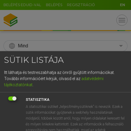
BELÉPÉS EDUID-VAL
BELÉPÉS
REGISZTRÁCIÓ
EN
menu
language
Mind
SÜTIK LISTÁJA
search
GR
Itt láthatja és testreszabhatja az önről gyűjtött információkat.
KERESÉS
További információért kérjük, olvasd el az
adatvédelmi
5
6
7
8
9
ö
ü
ó
tájékoztatónkat
.
r
t
z
u
i
o
p
ő
ú
Díjmentes angol szótár
STATISZTIKA
g
h
j
k
l
é
á
ű
Ω
A statisztikai sütiket „teljesítménysütiknek” is nevezik. Ezek a
fn
syntagm
szószerkezet
sütik információkat gyűjtenek a webhely használatának
v
b
n
m
,
.
-
AltGr
szintagma
módjáról, többek között arról, hogy milyen oldalakat keresett fel
és milyen linkekre kattintott. Ezek az információk a felhasználó
azonosítására nem használhatóak, mivel az adatok