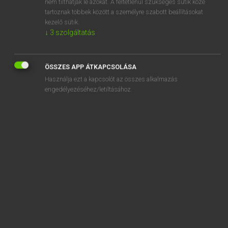
nem tilthatják le azokat. A feltétlenül szükséges sütik közé
tartoznak többek között a személyre szabott beállításokat
kezelő sütik.
↓
3
szolgáltatás
SZOTAR.NET APPLIKÁCIÓ
MICROSOFT OFFICE BŐVÍTMÉNY
ÖSSZES APP ÁTKAPCSOLÁSA
BEÉPÜLŐ SZÓTÁRMODUL
Használja ezt a kapcsolót az összes alkalmazás
ONLINE NYELVVIZSGA
engedélyezéséhez/letiltásához.
EGYÉNI FELHASZNÁLÓKNAK
TANULÓKNAK
OKTATÁSI INTÉZMÉNYEKNEK
VÁLLALATI MEGOLDÁSOK
SÚGÓ
RÓLUNK
ELÉRHETŐSÉG
SÜTI BEÁLLÍTÁSOK