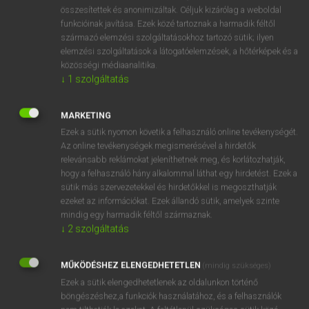
⚲ swarthiness
keresése szótárainkban
összesítettek és anonimizáltak. Céljuk kizárólag a weboldal
funkcióinak javítása. Ezek közé tartoznak a harmadik féltől
származó elemzési szolgáltatásokhoz tartozó sütik; ilyen
elemzési szolgáltatások a látogatóelemzések, a hőtérképek és a
közösségi médiaanalitika.
DÍJMENTES ANGOL SZÓTÁR
↓
1
szolgáltatás
swarf
MARKETING
swarm
Ezek a sütik nyomon követik a felhasználó online tevékenységét.
swarm-spore
Az online tevékenységek megismerésével a hirdetők
relevánsabb reklámokat jeleníthetnek meg, és korlátozhatják,
swart
hogy a felhasználó hány alkalommal láthat egy hirdetést. Ezek a
swarthiness
sütik más szervezetekkel és hirdetőkkel is megoszthatják
ezeket az információkat. Ezek állandó sütik, amelyek szinte
swarthy
mindig egy harmadik féltől származnak.
swash
↓
2
szolgáltatás
swashbuckler
MŰKÖDÉSHEZ ELENGEDHETETLEN
(mindig szükséges)
swashbuckling
Ezek a sütik elengedhetetlenek az oldalunkon történő
böngészéshez,a funkciók használatához, és a felhasználók