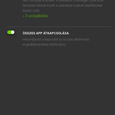
nem tilthatják le azokat. A feltétlenül szükséges sütik közé
tartoznak többek között a személyre szabott beállításokat
kezelő sütik.
SZOTAR.NET APPLIKÁCIÓ
↓
3
szolgáltatás
MICROSOFT OFFICE BŐVÍTMÉNY
BEÉPÜLŐ SZÓTÁRMODUL
ÖSSZES APP ÁTKAPCSOLÁSA
ONLINE NYELVVIZSGA
Használja ezt a kapcsolót az összes alkalmazás
engedélyezéséhez/letiltásához.
EGYÉNI FELHASZNÁLÓKNAK
TANULÓKNAK
OKTATÁSI INTÉZMÉNYEKNEK
VÁLLALATI MEGOLDÁSOK
SÚGÓ
RÓLUNK
ELÉRHETŐSÉG
SÜTI BEÁLLÍTÁSOK