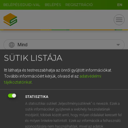
BELÉPÉS EDUID-VAL
BELÉPÉS
REGISZTRÁCIÓ
EN
menu
language
Mind
SÜTIK LISTÁJA
search
GR
Itt láthatja és testreszabhatja az önről gyűjtött információkat.
KERESÉS
További információért kérjük, olvasd el az
adatvédelmi
5
6
7
8
9
ö
ü
ó
tájékoztatónkat
.
r
t
z
u
i
o
p
ő
ú
Díjmentes angol szótár
STATISZTIKA
g
h
j
k
l
é
á
ű
Ω
A statisztikai sütiket „teljesítménysütiknek” is nevezik. Ezek a
fn
swarthiness
barnabőrűség
sütik információkat gyűjtenek a webhely használatának
v
b
n
m
,
.
-
AltGr
módjáról, többek között arról, hogy milyen oldalakat keresett fel
és milyen linkekre kattintott. Ezek az információk a felhasználó
azonosítására nem használhatóak, mivel az adatok