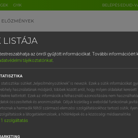
ÉGEK
GYIK
BELÉPÉS EDUID-V
ELŐZMÉNYEK
 LISTÁJA
és testreszabhatja az önről gyűjtött információkat.
További információért k
HU
DE
CN
FR
ES
IT
NL
RU
GR
adatvédelmi tájékoztatónkat
.
entes angol szótár
1
2
3
4
5
6
7
8
9
TATISZTIKA
tul
ame
Suriname
q
w
e
r
t
z
u
i
 statisztikai sütiket „teljesítménysütiknek” is nevezik. Ezek a sütik információkat gy
ebhely használatának módjáról, többek között arról, hogy milyen oldalakat keresett 
a
s
d
f
g
h
j
k
l
é
inkekre kattintott. Ezek az információk a felhasználó azonosítására nem használható
datok összesítettek és anonimizáltak. Céljuk kizárólag a weboldal funkcióinak javít
iname
keresése szótárainkban
í
y
x
c
v
b
n
m
,
.
artoznak a harmadik féltől származó elemzési szolgáltatásokhoz tartozó sütik; ilye
zolgáltatások a látogatóelemzések, a hőtérképek és a közösségi médiaanalitika.
1
szolgáltatás
MARKETING