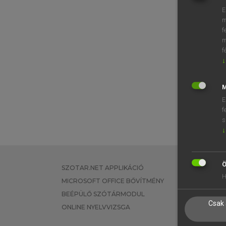
E
m
f
m
f
↓
M
E
f
s
↓
Ö
SZOTAR.NET APPLIKÁCIÓ
EGYÉNI FEL
H
MICROSOFT OFFICE BŐVÍTMÉNY
TANULÓKNA
BEÉPÜLŐ SZÓTÁRMODUL
OKTATÁSI I
Csak 
ONLINE NYELVVIZSGA
VÁLLALATI 