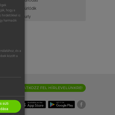
súrlódás
ségek
súrlódik
ják, hogy a
 hirdetőkkel is
surly
egy harmadik
nálatához, és a
öbbek között a
IRATKOZZ FEL HÍRLEVELÜNKRE!
 süti
adása