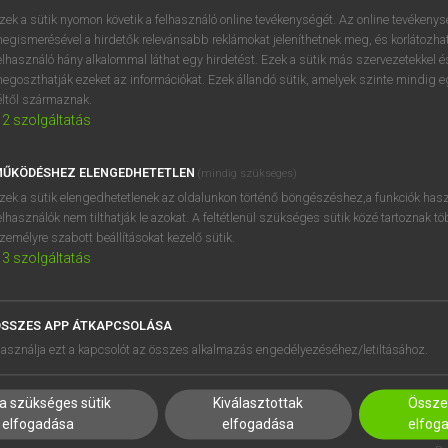
zek a sütik nyomon követik a felhasználó online tevékenységét. Az online tevékeny
egismerésével a hirdetők relevánsabb reklámokat jeleníthetnek meg, és korlátozhat
elhasználó hány alkalommal láthat egy hirdetést. Ezek a sütik más szervezetekkel és
egoszthatják ezeket az információkat. Ezek állandó sütik, amelyek szinte mindig 
éltől származnak.
2
szolgáltatás
ŰKÖDÉSHEZ ELENGEDHETETLEN
(mindig szükséges)
zek a sütik elengedhetetlenek az oldalunkon történő böngészéshez,a funkciók hasz
elhasználók nem tilthatják le azokat. A feltétlenül szükséges sütik közé tartoznak t
zemélyre szabott beállításokat kezelő sütik.
3
szolgáltatás
SSZES APP ÁTKAPCSOLÁSA
HASZNÁLÓKNAK
SÚGÓ
asználja ezt a kapcsolót az összes alkalmazás engedélyezéséhez/letiltásához.
K
RÓLUNK
NTÉZMÉNYEKNEK
ELÉRHETŐSÉG
a szükséges sütik
Kiválasztottak
Összes
MEGOLDÁSOK
SÜTI BEÁLLÍTÁSOK
elfogadása
elfogadása
elfog