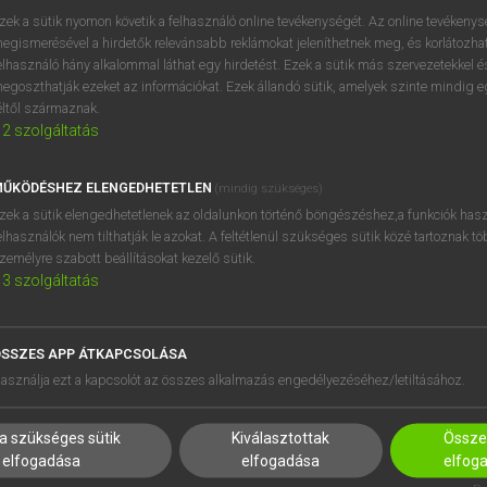
zek a sütik nyomon követik a felhasználó online tevékenységét. Az online tevékeny
egismerésével a hirdetők relevánsabb reklámokat jeleníthetnek meg, és korlátozhat
elhasználó hány alkalommal láthat egy hirdetést. Ezek a sütik más szervezetekkel és
egoszthatják ezeket az információkat. Ezek állandó sütik, amelyek szinte mindig 
éltől származnak.
2
szolgáltatás
ŰKÖDÉSHEZ ELENGEDHETETLEN
(mindig szükséges)
zek a sütik elengedhetetlenek az oldalunkon történő böngészéshez,a funkciók hasz
elhasználók nem tilthatják le azokat. A feltétlenül szükséges sütik közé tartoznak t
zemélyre szabott beállításokat kezelő sütik.
3
szolgáltatás
SSZES APP ÁTKAPCSOLÁSA
HASZNÁLÓKNAK
SÚGÓ
asználja ezt a kapcsolót az összes alkalmazás engedélyezéséhez/letiltásához.
K
RÓLUNK
NTÉZMÉNYEKNEK
ELÉRHETŐSÉG
a szükséges sütik
Kiválasztottak
Összes
MEGOLDÁSOK
SÜTI BEÁLLÍTÁSOK
elfogadása
elfogadása
elfog