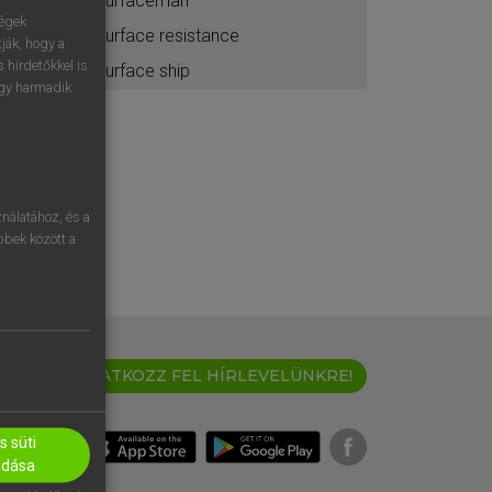
surfaceman
ségek
surface resistance
ják, hogy a
 hirdetőkkel is
surface ship
egy harmadik
nálatához, és a
öbbek között a
IRATKOZZ FEL HÍRLEVELÜNKRE!
 süti
adása