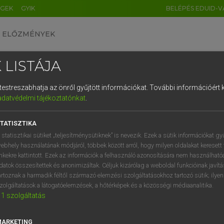
ÉGEK
GYIK
BELÉPÉS EDUID-V
ELŐZMÉNYEK
 LISTÁJA
és testreszabhatja az önről gyűjtött információkat.
További információért k
HU
DE
CN
FR
ES
IT
NL
RU
GR
adatvédelmi tájékoztatónkat
.
entes angol szótár
1
2
3
4
5
6
7
8
9
TATISZTIKA
fn
e friction
felületi súrlódás
q
w
e
r
t
z
u
i
 statisztikai sütiket „teljesítménysütiknek” is nevezik. Ezek a sütik információkat gy
ebhely használatának módjáról, többek között arról, hogy milyen oldalakat keresett 
a
s
d
f
g
h
j
k
l
é
inkekre kattintott. Ezek az információk a felhasználó azonosítására nem használható
datok összesítettek és anonimizáltak. Céljuk kizárólag a weboldal funkcióinak javít
ace friction
keresése szótárainkban
í
y
x
c
v
b
n
m
,
.
artoznak a harmadik féltől származó elemzési szolgáltatásokhoz tartozó sütik; ilye
zolgáltatások a látogatóelemzések, a hőtérképek és a közösségi médiaanalitika.
1
szolgáltatás
MARKETING