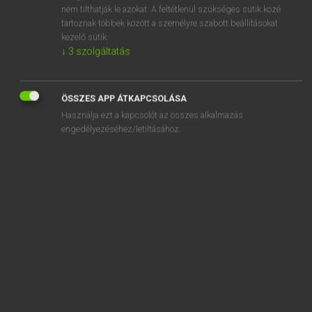
sun-kissed
nem tilthatják le azokat. A feltétlenül szükséges sütik közé
tartoznak többek között a személyre szabott beállításokat
sunlamp
kezelő sütik.
sun lamp
↓
3
szolgáltatás
ÖSSZES APP ÁTKAPCSOLÁSA
Használja ezt a kapcsolót az összes alkalmazás
SZOTAR.NET APPLIKÁCIÓ
engedélyezéséhez/letiltásához.
MICROSOFT OFFICE BŐVÍTMÉNY
BEÉPÜLŐ SZÓTÁRMODUL
ONLINE NYELVVIZSGA
EGYÉNI FELHASZNÁLÓKNAK
TANULÓKNAK
OKTATÁSI INTÉZMÉNYEKNEK
VÁLLALATI MEGOLDÁSOK