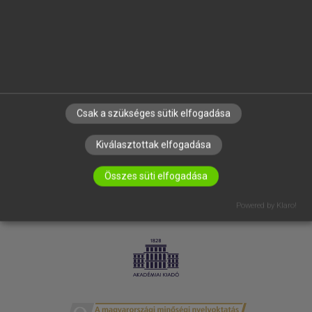
SÚGÓ
RÓLUNK
ELÉRHETŐSÉG
SÜTI BEÁLLÍTÁSOK
IRATKOZZ FEL HÍRLEVELÜNKRE!
Csak a szükséges sütik elfogadása
Kiválasztottak elfogadása
Összes süti elfogadása
Powered by Klaro!
LICENCSZERZŐDÉS
ADATVÉDELEM