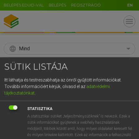
BELÉPÉS EDUID-VAL
BELÉPÉS
REGISZTRÁCIÓ
EN
menu
language
Mind
search
SÜTIK LISTÁJA
GR
KERESÉS
Itt láthatja és testreszabhatja az önről gyűjtött információkat.
5
6
7
8
9
ö
ü
ó
További információért kérjük, olvasd el az
adatvédelmi
tájékoztatónkat
.
r
t
z
u
i
o
p
ő
ú
Díjmentes angol szótár
STATISZTIKA
g
h
j
k
l
é
á
ű
Ω
mn
sunk
elsüllyedt
A statisztikai sütiket „teljesítménysütiknek” is nevezik. Ezek a
v
b
n
m
,
.
-
AltGr
sütik információkat gyűjtenek a webhely használatának
mélyített
módjáról, többek között arról, hogy milyen oldalakat keresett fel
besüppedt
és milyen linkekre kattintott. Ezek az információk a felhasználó