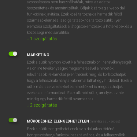
süllyesztett
azonosítására nem használhatóak, mivel az adatok
összesítettek és anonimizáltak. Céljuk kizárólag a weboldal
→
ige
(Infinitive)
sink
funkcióinak javítása. Ezek közé tartoznak a harmadik féltől
→
ige
(Present Participle)
sinking
származó elemzési szolgáltatásokhoz tartozó sütik; ilyen
elemzési szolgáltatások a látogatóelemzések, a hőtérképek és a
közösségi médiaanalitika.
⚲ sunk
keresése szótárainkban
↓
1
szolgáltatás
MARKETING
Ezek a sütik nyomon követik a felhasználó online tevékenységét.
Az online tevékenységek megismerésével a hirdetők
DÍJMENTES ANGOL SZÓTÁR
relevánsabb reklámokat jeleníthetnek meg, és korlátozhatják,
hogy a felhasználó hány alkalommal láthat egy hirdetést. Ezek a
sun-glow
sütik más szervezetekkel és hirdetőkkel is megoszthatják
sun god
ezeket az információkat. Ezek állandó sütik, amelyek szinte
mindig egy harmadik féltől származnak.
sun hat
↓
2
szolgáltatás
sun helmet
sunk
MŰKÖDÉSHEZ ELENGEDHETETLEN
(mindig szükséges)
Ezek a sütik elengedhetetlenek az oldalunkon történő
sunken
böngészéshez,a funkciók használatához, és a felhasználók