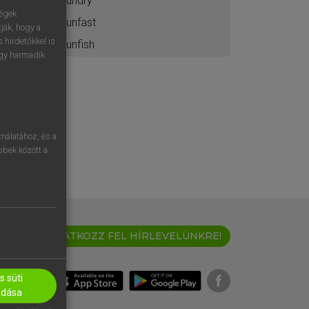
sundry
ségek
sunfast
ják, hogy a
 hirdetőkkel is
sunfish
egy harmadik
nálatához, és a
öbbek között a
IRATKOZZ FEL HÍRLEVELÜNKRE!
 süti
adása