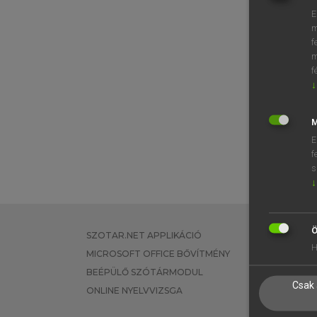
E
m
f
m
f
↓
M
E
f
s
↓
Ö
SZOTAR.NET APPLIKÁCIÓ
EGYÉNI FEL
H
MICROSOFT OFFICE BŐVÍTMÉNY
TANULÓKNA
BEÉPÜLŐ SZÓTÁRMODUL
OKTATÁSI I
Csak 
ONLINE NYELVVIZSGA
VÁLLALATI 