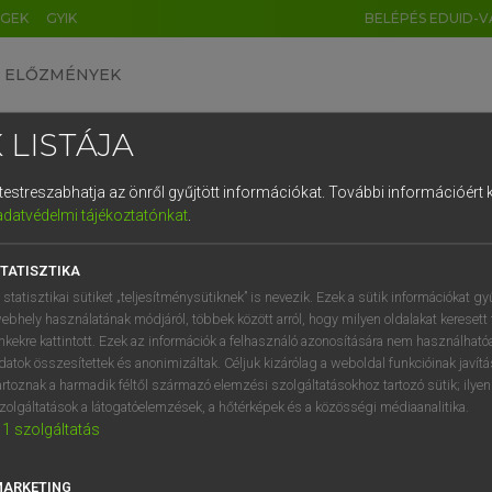
ÉGEK
GYIK
BELÉPÉS EDUID-V
ELŐZMÉNYEK
 LISTÁJA
és testreszabhatja az önről gyűjtött információkat.
További információért k
HU
DE
CN
FR
ES
IT
NL
RU
GR
adatvédelmi tájékoztatónkat
.
entes angol szótár
1
2
3
4
5
6
7
8
9
TATISZTIKA
mn
ried
napszárította
q
w
e
r
t
z
u
i
 statisztikai sütiket „teljesítménysütiknek” is nevezik. Ezek a sütik információkat gy
ebhely használatának módjáról, többek között arról, hogy milyen oldalakat keresett 
a
s
d
f
g
h
j
k
l
é
inkekre kattintott. Ezek az információk a felhasználó azonosítására nem használható
datok összesítettek és anonimizáltak. Céljuk kizárólag a weboldal funkcióinak javít
dried
keresése szótárainkban
í
y
x
c
v
b
n
m
,
.
artoznak a harmadik féltől származó elemzési szolgáltatásokhoz tartozó sütik; ilye
zolgáltatások a látogatóelemzések, a hőtérképek és a közösségi médiaanalitika.
1
szolgáltatás
MARKETING