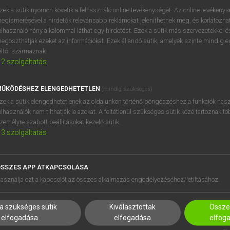
zek a sütik nyomon követik a felhasználó online tevékenységét. Az online tevékeny
egismerésével a hirdetők relevánsabb reklámokat jeleníthetnek meg, és korlátozhat
elhasználó hány alkalommal láthat egy hirdetést. Ezek a sütik más szervezetekkel és
egoszthatják ezeket az információkat. Ezek állandó sütik, amelyek szinte mindig 
éltől származnak.
2
szolgáltatás
ŰKÖDÉSHEZ ELENGEDHETETLEN
(mindig szükséges)
zek a sütik elengedhetetlenek az oldalunkon történő böngészéshez,a funkciók hasz
elhasználók nem tilthatják le azokat. A feltétlenül szükséges sütik közé tartoznak t
zemélyre szabott beállításokat kezelő sütik.
3
szolgáltatás
SSZES APP ÁTKAPCSOLÁSA
HASZNÁLÓKNAK
SÚGÓ
asználja ezt a kapcsolót az összes alkalmazás engedélyezéséhez/letiltásához.
K
RÓLUNK
NTÉZMÉNYEKNEK
ELÉRHETŐSÉG
a szükséges sütik
Kiválasztottak
Összes
MEGOLDÁSOK
SÜTI BEÁLLÍTÁSOK
elfogadása
elfogadása
elfog