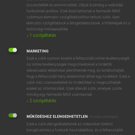
összesítettek és anonimizáltak. Céljuk kizárólag a weboldal
⚲ sucrose
keresése szótárainkban
funkcióinak javítása. Ezek közé tartoznak a harmadik féltől
származó elemzési szolgáltatásokhoz tartozó sütik; ilyen
elemzési szolgáltatások a látogatóelemzések, a hőtérképek és a
közösségi médiaanalitika.
↓
1
szolgáltatás
DÍJMENTES ANGOL SZÓTÁR
suckle
MARKETING
Ezek a sütik nyomon követik a felhasználó online tevékenységét.
suckling
Az online tevékenységek megismerésével a hirdetők
suck out
relevánsabb reklámokat jeleníthetnek meg, és korlátozhatják,
hogy a felhasználó hány alkalommal láthat egy hirdetést. Ezek a
suck up
sütik más szervezetekkel és hirdetőkkel is megoszthatják
ezeket az információkat. Ezek állandó sütik, amelyek szinte
sucrose
mindig egy harmadik féltől származnak.
suction
↓
2
szolgáltatás
suction fan
MŰKÖDÉSHEZ ELENGEDHETETLEN
(mindig szükséges)
suction head
Ezek a sütik elengedhetetlenek az oldalunkon történő
suction pipe
böngészéshez,a funkciók használatához, és a felhasználók