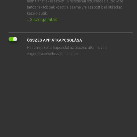
nem tilthatják le azokat. A feltétlenül szükséges sütik közé
tartoznak többek között a személyre szabott beállításokat
kezelő sütik.
↓
3
szolgáltatás
SZOTAR.NET APPLIKÁCIÓ
MICROSOFT OFFICE BŐVÍTMÉNY
ÖSSZES APP ÁTKAPCSOLÁSA
BEÉPÜLŐ SZÓTÁRMODUL
Használja ezt a kapcsolót az összes alkalmazás
ONLINE NYELVVIZSGA
engedélyezéséhez/letiltásához.
EGYÉNI FELHASZNÁLÓKNAK
TANULÓKNAK
OKTATÁSI INTÉZMÉNYEKNEK
VÁLLALATI MEGOLDÁSOK
SÚGÓ
RÓLUNK
ELÉRHETŐSÉG
SÜTI BEÁLLÍTÁSOK