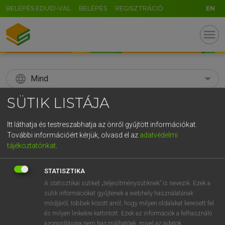
BELÉPÉS EDUID-VAL
BELÉPÉS
REGISZTRÁCIÓ
EN
menu
language
Mind
SÜTIK LISTÁJA
search
GR
Itt láthatja és testreszabhatja az önről gyűjtött információkat.
KERESÉS
További információért kérjük, olvasd el az
adatvédelmi
5
6
7
8
9
ö
ü
ó
tájékoztatónkat
.
r
t
z
u
i
o
p
ő
ú
Díjmentes angol szótár
STATISZTIKA
g
h
j
k
l
é
á
ű
Ω
A statisztikai sütiket „teljesítménysütiknek” is nevezik. Ezek a
fn
sucrose
répacukor
sütik információkat gyűjtenek a webhely használatának
v
b
n
m
,
.
-
AltGr
nádcukor
módjáról, többek között arról, hogy milyen oldalakat keresett fel
és milyen linkekre kattintott. Ezek az információk a felhasználó
azonosítására nem használhatóak, mivel az adatok