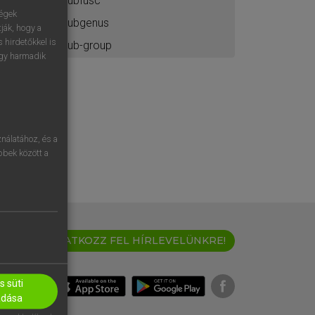
subfusc
ségek
subgenus
ják, hogy a
 hirdetőkkel is
sub-group
egy harmadik
nálatához, és a
öbbek között a
IRATKOZZ FEL HÍRLEVELÜNKRE!
 süti
adása