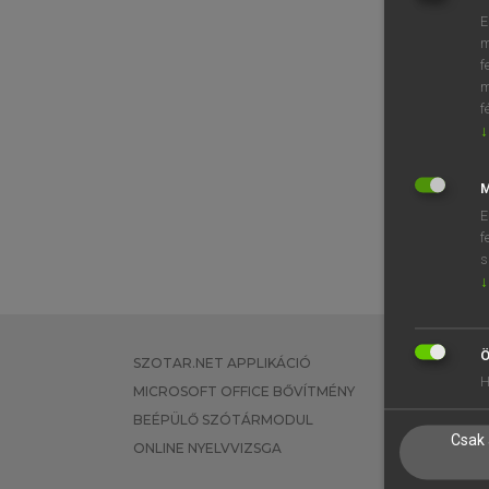
E
m
f
m
f
↓
M
E
f
s
↓
Ö
SZOTAR.NET APPLIKÁCIÓ
EGYÉNI FEL
H
MICROSOFT OFFICE BŐVÍTMÉNY
TANULÓKNA
BEÉPÜLŐ SZÓTÁRMODUL
OKTATÁSI I
Csak 
ONLINE NYELVVIZSGA
VÁLLALATI 