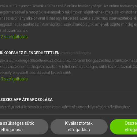
zek a sütik nyomon követik a felhasználó online tevékenységét. Az online tevékeny
egismerésével a hirdetők relevánsabb reklámokat jeleníthetnek meg, és korlátozhat
elhasználó hány alkalommal láthat egy hirdetést. Ezek a sütik más szervezetekkel és
egoszthatják ezeket az információkat. Ezek állandó sütik, amelyek szinte mindig 
éltől származnak.
2
szolgáltatás
ŰKÖDÉSHEZ ELENGEDHETETLEN
(mindig szükséges)
zek a sütik elengedhetetlenek az oldalunkon történő böngészéshez,a funkciók hasz
elhasználók nem tilthatják le azokat. A feltétlenül szükséges sütik közé tartoznak t
zemélyre szabott beállításokat kezelő sütik.
3
szolgáltatás
SSZES APP ÁTKAPCSOLÁSA
HASZNÁLÓKNAK
SÚGÓ
asználja ezt a kapcsolót az összes alkalmazás engedélyezéséhez/letiltásához.
K
RÓLUNK
NTÉZMÉNYEKNEK
ELÉRHETŐSÉG
a szükséges sütik
Kiválasztottak
Összes
MEGOLDÁSOK
SÜTI BEÁLLÍTÁSOK
elfogadása
elfogadása
elfog