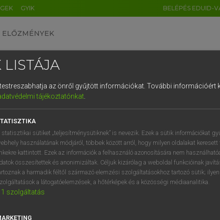
ÉGEK
GYIK
BELÉPÉS EDUID-V
ELŐZMÉNYEK
 LISTÁJA
és testreszabhatja az önről gyűjtött információkat.
További információért k
HU
DE
CN
FR
ES
IT
NL
RU
GR
adatvédelmi tájékoztatónkat
.
entes angol szótár
1
2
3
4
5
6
7
8
9
TATISZTIKA
fn
parafa
q
w
e
r
t
z
u
i
 statisztikai sütiket „teljesítménysütiknek” is nevezik. Ezek a sütik információkat gy
paratölgy
ebhely használatának módjáról, többek között arról, hogy milyen oldalakat keresett 
a
s
d
f
g
h
j
k
l
é
inkekre kattintott. Ezek az információk a felhasználó azonosítására nem használható
datok összesítettek és anonimizáltak. Céljuk kizárólag a weboldal funkcióinak javít
í
y
x
c
v
b
n
m
,
.
artoznak a harmadik féltől származó elemzési szolgáltatásokhoz tartozó sütik; ilye
er
keresése szótárainkban
zolgáltatások a látogatóelemzések, a hőtérképek és a közösségi médiaanalitika.
1
szolgáltatás
MARKETING