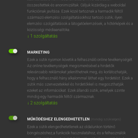
összesítettek és anonimizáltak. Céljuk kizárólag a weboldal
⚲ stumper
keresése szótárainkban
funkcióinak javítása. Ezek közé tartoznak a harmadik féltől
származó elemzési szolgáltatásokhoz tartozó sütik; ilyen
elemzési szolgáltatások a látogatóelemzések, a hőtérképek és a
közösségi médiaanalitika.
↓
1
szolgáltatás
DÍJMENTES ANGOL SZÓTÁR
stumer
MARKETING
Ezek a sütik nyomon követik a felhasználó online tevékenységét.
stump
Az online tevékenységek megismerésével a hirdetők
stump along
relevánsabb reklámokat jeleníthetnek meg, és korlátozhatják,
hogy a felhasználó hány alkalommal láthat egy hirdetést. Ezek a
stump campaign
sütik más szervezetekkel és hirdetőkkel is megoszthatják
ezeket az információkat. Ezek állandó sütik, amelyek szinte
stumper
mindig egy harmadik féltől származnak.
stump-foot
↓
2
szolgáltatás
stump orator
MŰKÖDÉSHEZ ELENGEDHETETLEN
(mindig szükséges)
stump up
Ezek a sütik elengedhetetlenek az oldalunkon történő
stump-wood
böngészéshez,a funkciók használatához, és a felhasználók