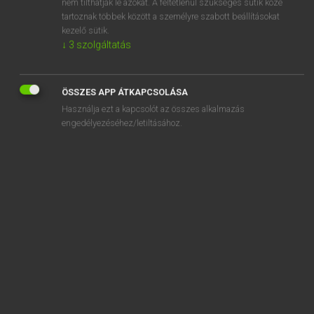
nem tilthatják le azokat. A feltétlenül szükséges sütik közé
tartoznak többek között a személyre szabott beállításokat
kezelő sütik.
↓
3
szolgáltatás
SZOTAR.NET APPLIKÁCIÓ
MICROSOFT OFFICE BŐVÍTMÉNY
ÖSSZES APP ÁTKAPCSOLÁSA
BEÉPÜLŐ SZÓTÁRMODUL
Használja ezt a kapcsolót az összes alkalmazás
ONLINE NYELVVIZSGA
engedélyezéséhez/letiltásához.
EGYÉNI FELHASZNÁLÓKNAK
TANULÓKNAK
OKTATÁSI INTÉZMÉNYEKNEK
VÁLLALATI MEGOLDÁSOK
SÚGÓ
RÓLUNK
ELÉRHETŐSÉG
SÜTI BEÁLLÍTÁSOK