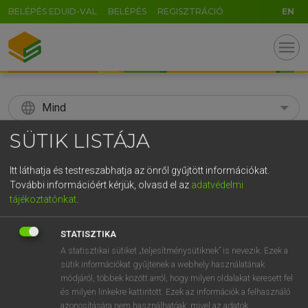
BELÉPÉS EDUID-VAL
BELÉPÉS
REGISZTRÁCIÓ
EN
menu
language
Mind
SÜTIK LISTÁJA
search
GR
Itt láthatja és testreszabhatja az önről gyűjtött információkat.
KERESÉS
További információért kérjük, olvasd el az
adatvédelmi
5
6
7
8
9
ö
ü
ó
tájékoztatónkat
.
r
t
z
u
i
o
p
ő
ú
Díjmentes angol szótár
STATISZTIKA
g
h
j
k
l
é
á
ű
Ω
A statisztikai sütiket „teljesítménysütiknek” is nevezik. Ezek a
fn
stumper
hordószónok
sütik információkat gyűjtenek a webhely használatának
v
b
n
m
,
.
-
AltGr
nehéz/buktató kérdés
módjáról, többek között arról, hogy milyen oldalakat keresett fel
és milyen linkekre kattintott. Ezek az információk a felhasználó
azonosítására nem használhatóak, mivel az adatok