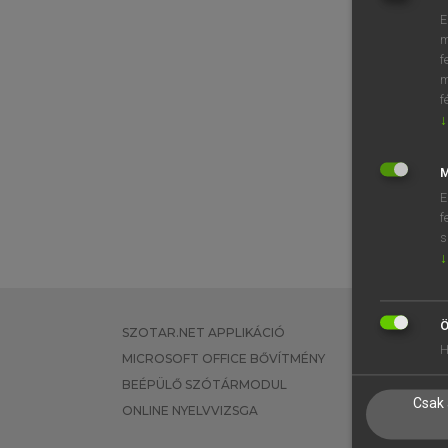
E
m
f
m
f
↓
M
E
f
s
↓
Ö
SZOTAR.NET APPLIKÁCIÓ
EGYÉNI FEL
H
MICROSOFT OFFICE BŐVÍTMÉNY
TANULÓKNA
BEÉPÜLŐ SZÓTÁRMODUL
OKTATÁSI I
Csak 
ONLINE NYELVVIZSGA
VÁLLALATI 