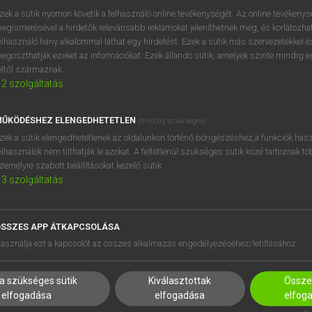
zek a sütik nyomon követik a felhasználó online tevékenységét. Az online tevékeny
egismerésével a hirdetők relevánsabb reklámokat jeleníthetnek meg, és korlátozhat
elhasználó hány alkalommal láthat egy hirdetést. Ezek a sütik más szervezetekkel és
egoszthatják ezeket az információkat. Ezek állandó sütik, amelyek szinte mindig 
éltől származnak.
2
szolgáltatás
ŰKÖDÉSHEZ ELENGEDHETETLEN
(mindig szükséges)
zek a sütik elengedhetetlenek az oldalunkon történő böngészéshez,a funkciók hasz
elhasználók nem tilthatják le azokat. A feltétlenül szükséges sütik közé tartoznak t
zemélyre szabott beállításokat kezelő sütik.
3
szolgáltatás
SSZES APP ÁTKAPCSOLÁSA
HASZNÁLÓKNAK
SÚGÓ
asználja ezt a kapcsolót az összes alkalmazás engedélyezéséhez/letiltásához.
K
RÓLUNK
NTÉZMÉNYEKNEK
ELÉRHETŐSÉG
a szükséges sütik
Kiválasztottak
Összes
MEGOLDÁSOK
SÜTI BEÁLLÍTÁSOK
elfogadása
elfogadása
elfog