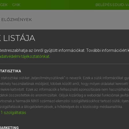
ÉGEK
GYIK
BELÉPÉS EDUID-V
ELŐZMÉNYEK
 LISTÁJA
és testreszabhatja az önről gyűjtött információkat.
További információért k
HU
DE
CN
FR
ES
IT
NL
RU
GR
adatvédelmi tájékoztatónkat
.
entes angol szótár
1
2
3
4
5
6
7
8
9
TATISZTIKA
fn
mer
zászló(cska)
q
w
e
r
t
z
u
i
 statisztikai sütiket „teljesítménysütiknek” is nevezik. Ezek a sütik információkat gy
árbocszalag
ebhely használatának módjáról, többek között arról, hogy milyen oldalakat keresett 
a
s
d
f
g
h
j
k
l
é
inkekre kattintott. Ezek az információk a felhasználó azonosítására nem használható
datok összesítettek és anonimizáltak. Céljuk kizárólag a weboldal funkcióinak javít
í
y
x
c
v
b
n
m
,
.
artoznak a harmadik féltől származó elemzési szolgáltatásokhoz tartozó sütik; ilye
eamer
keresése szótárainkban
zolgáltatások a látogatóelemzések, a hőtérképek és a közösségi médiaanalitika.
1
szolgáltatás
MARKETING