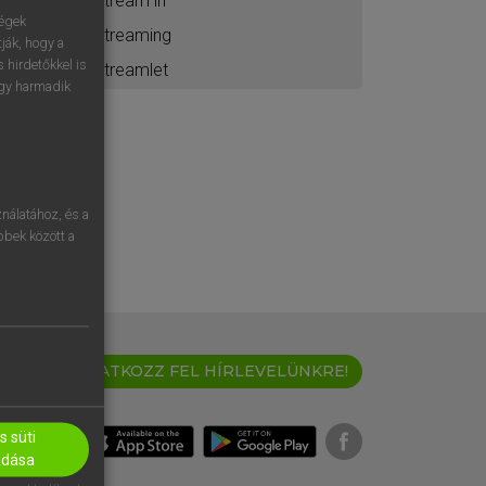
stream in
ségek
streaming
ják, hogy a
 hirdetőkkel is
streamlet
egy harmadik
nálatához, és a
öbbek között a
IRATKOZZ FEL HÍRLEVELÜNKRE!
 süti
adása