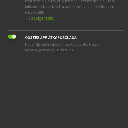
nem tilthatják le azokat. A feltétlenül szükséges sütik közé
tartoznak többek között a személyre szabott beállításokat
kezelő sütik.
↓
3
szolgáltatás
SZOTAR.NET APPLIKÁCIÓ
MICROSOFT OFFICE BŐVÍTMÉNY
ÖSSZES APP ÁTKAPCSOLÁSA
BEÉPÜLŐ SZÓTÁRMODUL
Használja ezt a kapcsolót az összes alkalmazás
ONLINE NYELVVIZSGA
engedélyezéséhez/letiltásához.
EGYÉNI FELHASZNÁLÓKNAK
TANULÓKNAK
OKTATÁSI INTÉZMÉNYEKNEK
VÁLLALATI MEGOLDÁSOK
SÚGÓ
RÓLUNK
ELÉRHETŐSÉG
SÜTI BEÁLLÍTÁSOK