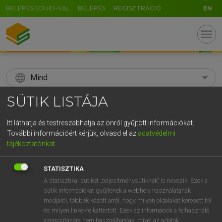
BELÉPÉS EDUID-VAL
BELÉPÉS
REGISZTRÁCIÓ
EN
menu
language
Mind
SÜTIK LISTÁJA
search
GR
Itt láthatja és testreszabhatja az önről gyűjtött információkat.
KERESÉS
További információért kérjük, olvasd el az
adatvédelmi
5
6
7
8
9
ö
ü
ó
tájékoztatónkat
.
r
t
z
u
i
o
p
ő
ú
Díjmentes angol szótár
STATISZTIKA
g
h
j
k
l
é
á
ű
Ω
A statisztikai sütiket „teljesítménysütiknek” is nevezik. Ezek a
fn
stertor
hortyogás
sütik információkat gyűjtenek a webhely használatának
v
b
n
m
,
.
-
AltGr
horkolás
módjáról, többek között arról, hogy milyen oldalakat keresett fel
és milyen linkekre kattintott. Ezek az információk a felhasználó
azonosítására nem használhatóak, mivel az adatok