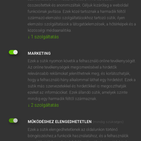
összesítettek és anonimizáltak. Céljuk kizárólag a weboldal
⚲ stertor
keresése szótárainkban
funkcióinak javítása. Ezek közé tartoznak a harmadik féltől
származó elemzési szolgáltatásokhoz tartozó sütik; ilyen
elemzési szolgáltatások a látogatóelemzések, a hőtérképek és a
közösségi médiaanalitika.
↓
1
szolgáltatás
DÍJMENTES ANGOL SZÓTÁR
sternway
MARKETING
Ezek a sütik nyomon követik a felhasználó online tevékenységét.
stern-wheeler
Az online tevékenységek megismerésével a hirdetők
steroid
relevánsabb reklámokat jeleníthetnek meg, és korlátozhatják,
hogy a felhasználó hány alkalommal láthat egy hirdetést. Ezek a
sterol
sütik más szervezetekkel és hirdetőkkel is megoszthatják
ezeket az információkat. Ezek állandó sütik, amelyek szinte
stertor
mindig egy harmadik féltől származnak.
stertorous
↓
2
szolgáltatás
stet
MŰKÖDÉSHEZ ELENGEDHETETLEN
(mindig szükséges)
stethoscope
Ezek a sütik elengedhetetlenek az oldalunkon történő
stetson
böngészéshez,a funkciók használatához, és a felhasználók