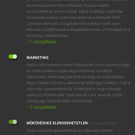
nyomdok
azonosítására nem használhatóak, mivel az adatok
létrafok
összesítettek és anonimizáltak. Céljuk kizárólag a weboldal
funkcióinak javítása. Ezek közé tartoznak a harmadik féltől
lépcső
származó elemzési szolgáltatásokhoz tartozó sütik; ilyen
ige
lép(del)
elemzési szolgáltatások a látogatóelemzések, a hőtérképek és a
jár
közösségi médiaanalitika.
↓
1
szolgáltatás
lépked
→
ige
(Past)
stepped
MARKETING
Ezek a sütik nyomon követik a felhasználó online tevékenységét.
Az online tevékenységek megismerésével a hirdetők
⚲ step
keresése szótárainkban
relevánsabb reklámokat jeleníthetnek meg, és korlátozhatják,
hogy a felhasználó hány alkalommal láthat egy hirdetést. Ezek a
sütik más szervezetekkel és hirdetőkkel is megoszthatják
ezeket az információkat. Ezek állandó sütik, amelyek szinte
mindig egy harmadik féltől származnak.
DÍJMENTES ANGOL SZÓTÁR
↓
2
szolgáltatás
stenotype
MŰKÖDÉSHEZ ELENGEDHETETLEN
stent
(mindig szükséges)
Ezek a sütik elengedhetetlenek az oldalunkon történő
stentor