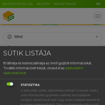
BELÉPÉS EDUID-VAL
BELÉPÉS
REGISZTRÁCIÓ
EN
menu
language
Mind
search
SÜTIK LISTÁJA
GR
KERESÉS
Itt láthatja és testreszabhatja az önről gyűjtött információkat.
5
6
7
8
9
ö
ü
ó
További információért kérjük, olvasd el az
adatvédelmi
tájékoztatónkat
.
r
t
z
u
i
o
p
ő
ú
Díjmentes angol szótár
g
h
j
k
l
é
á
ű
Ω
STATISZTIKA
fn
step
lépés
A statisztikai sütiket „teljesítménysütiknek” is nevezik. Ezek a
v
b
n
m
,
.
-
AltGr
intézkedés
sütik információkat gyűjtenek a webhely használatának
lépcsőfok
módjáról, többek között arról, hogy milyen oldalakat keresett fel
és milyen linkekre kattintott. Ezek az információk a felhasználó