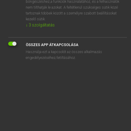
böngészéshez,a funkciók használatához, és a felhasználók
nem tilthatják le azokat. A feltétlenül szükséges sütik közé
stentorian
tartoznak többek között a személyre szabott beállításokat
step
kezelő sütik.
↓
3
szolgáltatás
step across
step aerobics
ÖSSZES APP ÁTKAPCSOLÁSA
step aside
Használja ezt a kapcsolót az összes alkalmazás
step back
engedélyezéséhez/letiltásához.
SZOTAR.NET APPLIKÁCIÓ
MICROSOFT OFFICE BŐVÍTMÉNY
BEÉPÜLŐ SZÓTÁRMODUL
ONLINE NYELVVIZSGA
EGYÉNI FELHASZNÁLÓKNAK