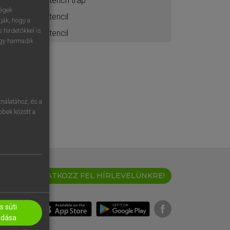
stench trap
ségek
stencil
ják, hogy a
 hirdetőkkel is
stencil
egy harmadik
nálatához, és a
öbbek között a
IRATKOZZ FEL HÍRLEVELÜNKRE!
 süti
adása