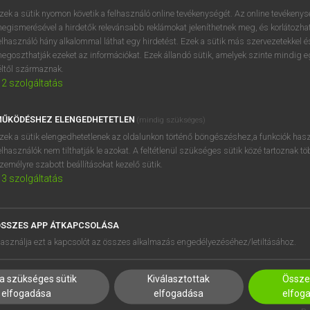
zek a sütik nyomon követik a felhasználó online tevékenységét. Az online tevékeny
egismerésével a hirdetők relevánsabb reklámokat jeleníthetnek meg, és korlátozhat
elhasználó hány alkalommal láthat egy hirdetést. Ezek a sütik más szervezetekkel és
egoszthatják ezeket az információkat. Ezek állandó sütik, amelyek szinte mindig 
éltől származnak.
2
szolgáltatás
ŰKÖDÉSHEZ ELENGEDHETETLEN
(mindig szükséges)
zek a sütik elengedhetetlenek az oldalunkon történő böngészéshez,a funkciók hasz
elhasználók nem tilthatják le azokat. A feltétlenül szükséges sütik közé tartoznak t
zemélyre szabott beállításokat kezelő sütik.
3
szolgáltatás
SSZES APP ÁTKAPCSOLÁSA
HASZNÁLÓKNAK
SÚGÓ
asználja ezt a kapcsolót az összes alkalmazás engedélyezéséhez/letiltásához.
K
RÓLUNK
NTÉZMÉNYEKNEK
ELÉRHETŐSÉG
a szükséges sütik
Kiválasztottak
Összes
MEGOLDÁSOK
SÜTI BEÁLLÍTÁSOK
elfogadása
elfogadása
elfog