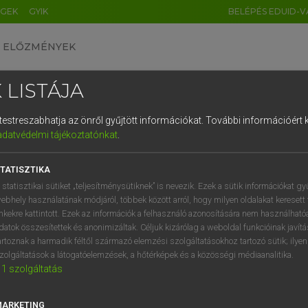
ÉGEK
GYIK
BELÉPÉS EDUID-V
ELŐZMÉNYEK
 LISTÁJA
és testreszabhatja az önről gyűjtött információkat.
További információért k
HU
DE
CN
FR
ES
IT
NL
RU
GR
adatvédelmi tájékoztatónkat
.
entes angol szótár
1
2
3
4
5
6
7
8
9
TATISZTIKA
fn
winder
gombfelhúzós óra
q
w
e
r
t
z
u
i
 statisztikai sütiket „teljesítménysütiknek” is nevezik. Ezek a sütik információkat gy
ebhely használatának módjáról, többek között arról, hogy milyen oldalakat keresett 
a
s
d
f
g
h
j
k
l
é
inkekre kattintott. Ezek az információk a felhasználó azonosítására nem használható
datok összesítettek és anonimizáltak. Céljuk kizárólag a weboldal funkcióinak javít
m-winder
keresése szótárainkban
í
y
x
c
v
b
n
m
,
.
artoznak a harmadik féltől származó elemzési szolgáltatásokhoz tartozó sütik; ilye
zolgáltatások a látogatóelemzések, a hőtérképek és a közösségi médiaanalitika.
1
szolgáltatás
MARKETING