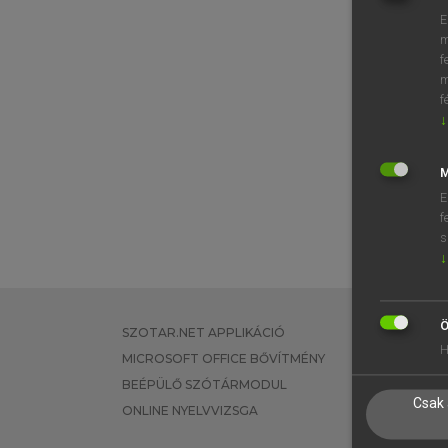
E
m
f
m
f
↓
M
E
f
s
↓
Ö
SZOTAR.NET APPLIKÁCIÓ
EGYÉNI FEL
H
MICROSOFT OFFICE BŐVÍTMÉNY
TANULÓKNA
BEÉPÜLŐ SZÓTÁRMODUL
OKTATÁSI I
Csak 
ONLINE NYELVVIZSGA
VÁLLALATI 