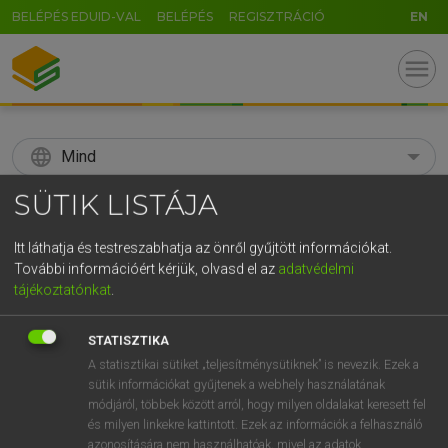
BELÉPÉS EDUID-VAL
BELÉPÉS
REGISZTRÁCIÓ
EN
menu
language
Mind
SÜTIK LISTÁJA
search
GR
Itt láthatja és testreszabhatja az önről gyűjtött információkat.
KERESÉS
További információért kérjük, olvasd el az
adatvédelmi
5
6
7
8
9
ö
ü
ó
tájékoztatónkat
.
r
t
z
u
i
o
p
ő
ú
Díjmentes angol szótár
STATISZTIKA
g
h
j
k
l
é
á
ű
Ω
A statisztikai sütiket „teljesítménysütiknek” is nevezik. Ezek a
mn
steamtight
gőzálló(an tömített)
sütik információkat gyűjtenek a webhely használatának
v
b
n
m
,
.
-
AltGr
gőzbiztos
módjáról, többek között arról, hogy milyen oldalakat keresett fel
és milyen linkekre kattintott. Ezek az információk a felhasználó
azonosítására nem használhatóak, mivel az adatok