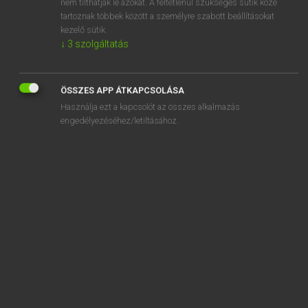
nem tilthatják le azokat. A feltétlenül szükséges sütik közé
tartoznak többek között a személyre szabott beállításokat
kezelő sütik.
↓
3
szolgáltatás
SZOTAR.NET APPLIKÁCIÓ
MICROSOFT OFFICE BŐVÍTMÉNY
ÖSSZES APP ÁTKAPCSOLÁSA
BEÉPÜLŐ SZÓTÁRMODUL
Használja ezt a kapcsolót az összes alkalmazás
ONLINE NYELVVIZSGA
engedélyezéséhez/letiltásához.
EGYÉNI FELHASZNÁLÓKNAK
TANULÓKNAK
OKTATÁSI INTÉZMÉNYEKNEK
VÁLLALATI MEGOLDÁSOK
SÚGÓ
RÓLUNK
ELÉRHETŐSÉG
SÜTI BEÁLLÍTÁSOK