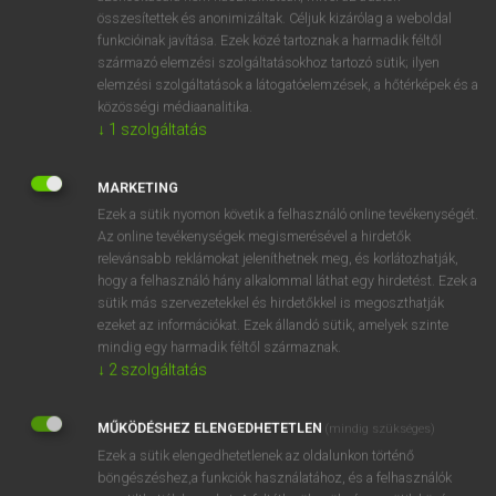
összesítettek és anonimizáltak. Céljuk kizárólag a weboldal
⚲ steamtight
keresése szótárainkban
funkcióinak javítása. Ezek közé tartoznak a harmadik féltől
származó elemzési szolgáltatásokhoz tartozó sütik; ilyen
elemzési szolgáltatások a látogatóelemzések, a hőtérképek és a
közösségi médiaanalitika.
↓
1
szolgáltatás
DÍJMENTES ANGOL SZÓTÁR
steam pressure
MARKETING
Ezek a sütik nyomon követik a felhasználó online tevékenységét.
steamroller
Az online tevékenységek megismerésével a hirdetők
steamship
relevánsabb reklámokat jeleníthetnek meg, és korlátozhatják,
hogy a felhasználó hány alkalommal láthat egy hirdetést. Ezek a
steam shovel
sütik más szervezetekkel és hirdetőkkel is megoszthatják
ezeket az információkat. Ezek állandó sütik, amelyek szinte
steamtight
mindig egy harmadik féltől származnak.
steam turbine
↓
2
szolgáltatás
steam up
MŰKÖDÉSHEZ ELENGEDHETETLEN
(mindig szükséges)
steam valve
Ezek a sütik elengedhetetlenek az oldalunkon történő
steam whistle
böngészéshez,a funkciók használatához, és a felhasználók