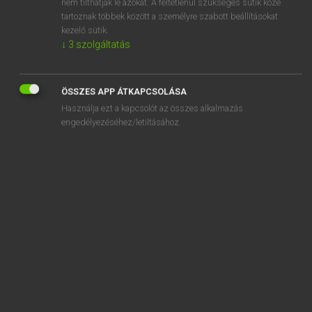
nem tilthatják le azokat. A feltétlenül szükséges sütik közé
tartoznak többek között a személyre szabott beállításokat
kezelő sütik.
↓
3
szolgáltatás
SZOTAR.NET APPLIKÁCIÓ
MICROSOFT OFFICE BŐVÍTMÉNY
ÖSSZES APP ÁTKAPCSOLÁSA
BEÉPÜLŐ SZÓTÁRMODUL
Használja ezt a kapcsolót az összes alkalmazás
ONLINE NYELVVIZSGA
engedélyezéséhez/letiltásához.
EGYÉNI FELHASZNÁLÓKNAK
TANULÓKNAK
OKTATÁSI INTÉZMÉNYEKNEK
VÁLLALATI MEGOLDÁSOK
SÚGÓ
RÓLUNK
ELÉRHETŐSÉG
SÜTI BEÁLLÍTÁSOK