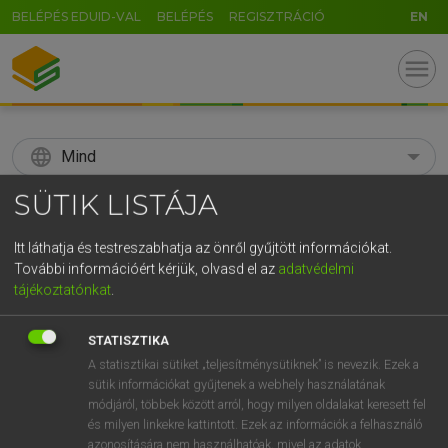
BELÉPÉS EDUID-VAL
BELÉPÉS
REGISZTRÁCIÓ
EN
menu
language
Mind
SÜTIK LISTÁJA
search
GR
Itt láthatja és testreszabhatja az önről gyűjtött információkat.
KERESÉS
További információért kérjük, olvasd el az
adatvédelmi
5
6
7
8
9
ö
ü
ó
tájékoztatónkat
.
r
t
z
u
i
o
p
ő
ú
Díjmentes angol szótár
STATISZTIKA
g
h
j
k
l
é
á
ű
Ω
A statisztikai sütiket „teljesítménysütiknek” is nevezik. Ezek a
fn
statue
szobor
sütik információkat gyűjtenek a webhely használatának
v
b
n
m
,
.
-
AltGr
ige
szobrot mintáz (vkről)
módjáról, többek között arról, hogy milyen oldalakat keresett fel
és milyen linkekre kattintott. Ezek az információk a felhasználó
azonosítására nem használhatóak, mivel az adatok