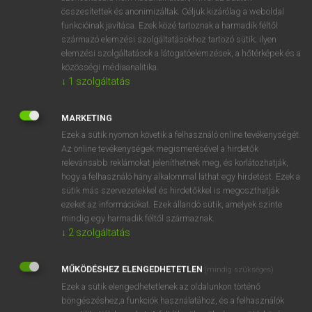
összesítettek és anonimizáltak. Céljuk kizárólag a weboldal
⚲ statue
keresése szótárainkban
funkcióinak javítása. Ezek közé tartoznak a harmadik féltől
származó elemzési szolgáltatásokhoz tartozó sütik; ilyen
elemzési szolgáltatások a látogatóelemzések, a hőtérképek és a
közösségi médiaanalitika.
↓
1
szolgáltatás
DÍJMENTES ANGOL SZÓTÁR
stative
MARKETING
Ezek a sütik nyomon követik a felhasználó online tevékenységét.
stator
Az online tevékenységek megismerésével a hirdetők
statoscope
relevánsabb reklámokat jeleníthetnek meg, és korlátozhatják,
hogy a felhasználó hány alkalommal láthat egy hirdetést. Ezek a
statuary
sütik más szervezetekkel és hirdetőkkel is megoszthatják
ezeket az információkat. Ezek állandó sütik, amelyek szinte
statue
mindig egy harmadik féltől származnak.
statued
↓
2
szolgáltatás
statuesque
MŰKÖDÉSHEZ ELENGEDHETETLEN
(mindig szükséges)
statuette
Ezek a sütik elengedhetetlenek az oldalunkon történő
stature
böngészéshez,a funkciók használatához, és a felhasználók