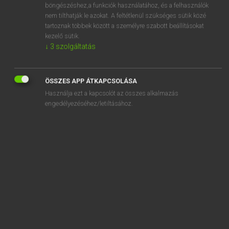
böngészéshez,a funkciók használatához, és a felhasználók
stand against
nem tilthatják le azokat. A feltétlenül szükséges sütik közé
tartoznak többek között a személyre szabott beállításokat
standalone
kezelő sütik.
stand-alone
↓
3
szolgáltatás
standard
standard
ÖSSZES APP ÁTKAPCSOLÁSA
standard-bearer
Használja ezt a kapcsolót az összes alkalmazás
engedélyezéséhez/letiltásához.
standardization
standardize
SZOTAR.NET APPLIKÁCIÓ
MICROSOFT OFFICE BŐVÍTMÉNY
BEÉPÜLŐ SZÓTÁRMODUL
ONLINE NYELVVIZSGA