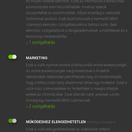
és milyen linkekre kattintott. Ezek az információk a felhasználó
szabvány(-)
azonosítására nem használhatóak, mivel az adatok
szabályos
összesítettek és anonimizáltak. Céljuk kizárólag a weboldal
irányadó
funkcióinak javítása. Ezek közé tartoznak a harmadik féltől
származó elemzési szolgáltatásokhoz tartozó sütik; ilyen
fn
színvonal
elemzési szolgáltatások a látogatóelemzések, a hőtérképek és a
zászló
közösségi médiaanalitika.
(mérték)minta
↓
1
szolgáltatás
mérték
kívánalom
MARKETING
szabvány
Ezek a sütik nyomon követik a felhasználó online tevékenységét.
Az online tevékenységek megismerésével a hirdetők
relevánsabb reklámokat jeleníthetnek meg, és korlátozhatják,
hogy a felhasználó hány alkalommal láthat egy hirdetést. Ezek a
⚲ standard
keresése szótárainkban
sütik más szervezetekkel és hirdetőkkel is megoszthatják
ezeket az információkat. Ezek állandó sütik, amelyek szinte
mindig egy harmadik féltől származnak.
↓
2
szolgáltatás
DÍJMENTES ANGOL SZÓTÁR
MŰKÖDÉSHEZ ELENGEDHETETLEN
(mindig szükséges)
stand about
Ezek a sütik elengedhetetlenek az oldalunkon történő