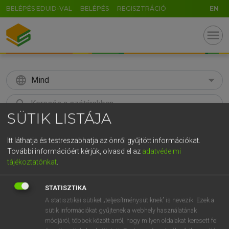
BELÉPÉS EDUID-VAL
BELÉPÉS
REGISZTRÁCIÓ
EN
menu
language
Mind
search
SÜTIK LISTÁJA
GR
KERESÉS
5
6
7
8
9
ö
ü
ó
Itt láthatja és testreszabhatja az önről gyűjtött információkat.
További információért kérjük, olvasd el az
adatvédelmi
r
t
z
u
i
o
p
ő
ú
tájékoztatónkat
.
Díjmentes angol szótár
g
h
j
k
l
é
á
ű
Ω
STATISZTIKA
mn
standard
szabványos
A statisztikai sütiket „teljesítménysütiknek” is nevezik. Ezek a
v
b
n
m
,
.
-
AltGr
standard
sütik információkat gyűjtenek a webhely használatának
mértékadó
módjáról, többek között arról, hogy milyen oldalakat keresett fel