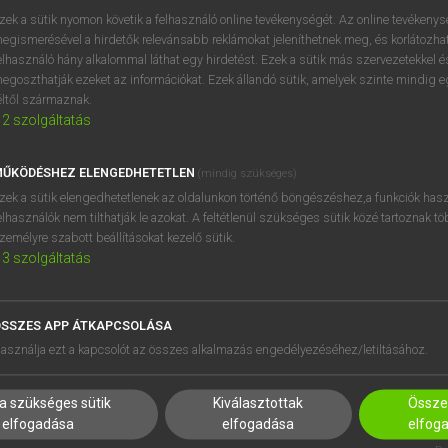
zek a sütik nyomon követik a felhasználó online tevékenységét. Az online tevékeny
egismerésével a hirdetők relevánsabb reklámokat jeleníthetnek meg, és korlátozhat
elhasználó hány alkalommal láthat egy hirdetést. Ezek a sütik más szervezetekkel és
egoszthatják ezeket az információkat. Ezek állandó sütik, amelyek szinte mindig 
éltől származnak.
2
szolgáltatás
ŰKÖDÉSHEZ ELENGEDHETETLEN
(mindig szükséges)
zek a sütik elengedhetetlenek az oldalunkon történő böngészéshez,a funkciók hasz
elhasználók nem tilthatják le azokat. A feltétlenül szükséges sütik közé tartoznak t
zemélyre szabott beállításokat kezelő sütik.
3
szolgáltatás
SSZES APP ÁTKAPCSOLÁSA
HASZNÁLÓKNAK
SÚGÓ
asználja ezt a kapcsolót az összes alkalmazás engedélyezéséhez/letiltásához.
K
RÓLUNK
NTÉZMÉNYEKNEK
ELÉRHETŐSÉG
a szükséges sütik
Kiválasztottak
Összes
MEGOLDÁSOK
SÜTI BEÁLLÍTÁSOK
elfogadása
elfogadása
elfog