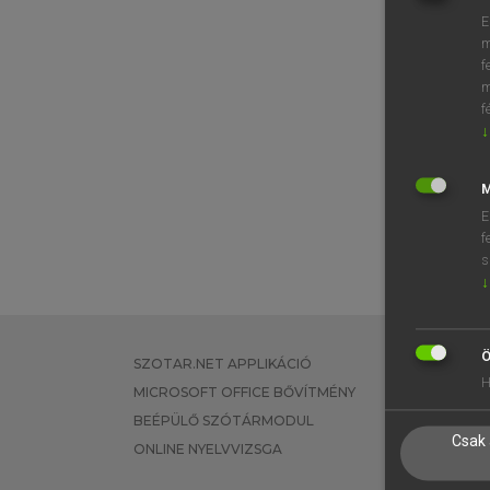
E
m
f
m
f
↓
M
E
f
s
↓
Ö
SZOTAR.NET APPLIKÁCIÓ
EGYÉNI FEL
H
MICROSOFT OFFICE BŐVÍTMÉNY
TANULÓKNA
BEÉPÜLŐ SZÓTÁRMODUL
OKTATÁSI I
Csak 
ONLINE NYELVVIZSGA
VÁLLALATI 