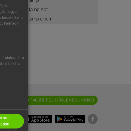
stamp
ségek
Stamp Act
ják, hogy a
 hirdetőkkel is
stamp album
egy harmadik
nálatához, és a
öbbek között a
IRATKOZZ FEL HÍRLEVELÜNKRE!
 süti
adása