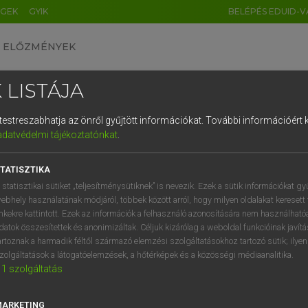
ÉGEK
GYIK
BELÉPÉS EDUID-V
ELŐZMÉNYEK
 LISTÁJA
és testreszabhatja az önről gyűjtött információkat.
További információért k
HU
DE
CN
FR
ES
IT
NL
RU
GR
adatvédelmi tájékoztatónkat
.
entes angol szótár
1
2
3
4
5
6
7
8
9
TATISZTIKA
mn
nate
porzós
q
w
e
r
t
z
u
i
 statisztikai sütiket „teljesítménysütiknek” is nevezik. Ezek a sütik információkat gy
ebhely használatának módjáról, többek között arról, hogy milyen oldalakat keresett 
a
s
d
f
g
h
j
k
l
é
inkekre kattintott. Ezek az információk a felhasználó azonosítására nem használható
datok összesítettek és anonimizáltak. Céljuk kizárólag a weboldal funkcióinak javít
minate
keresése szótárainkban
í
y
x
c
v
b
n
m
,
.
artoznak a harmadik féltől származó elemzési szolgáltatásokhoz tartozó sütik; ilye
zolgáltatások a látogatóelemzések, a hőtérképek és a közösségi médiaanalitika.
1
szolgáltatás
MARKETING