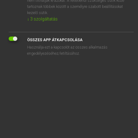
nem tilthatják le azokat. A feltétlenül szükséges sütik közé
tartoznak többek között a személyre szabott beállításokat
kezelő sütik.
SZOTAR.NET APPLIKÁCIÓ
↓
3
szolgáltatás
MICROSOFT OFFICE BŐVÍTMÉNY
BEÉPÜLŐ SZÓTÁRMODUL
ÖSSZES APP ÁTKAPCSOLÁSA
ONLINE NYELVVIZSGA
Használja ezt a kapcsolót az összes alkalmazás
engedélyezéséhez/letiltásához.
EGYÉNI FELHASZNÁLÓKNAK
TANULÓKNAK
OKTATÁSI INTÉZMÉNYEKNEK
VÁLLALATI MEGOLDÁSOK
SÚGÓ
RÓLUNK
ELÉRHETŐSÉG
SÜTI BEÁLLÍTÁSOK