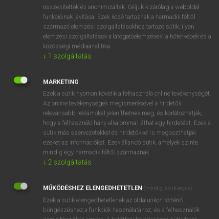
⚲ sputnik
keresése szótárainkban
összesítettek és anonimizáltak. Céljuk kizárólag a weboldal
funkcióinak javítása. Ezek közé tartoznak a harmadik féltől
származó elemzési szolgáltatásokhoz tartozó sütik; ilyen
elemzési szolgáltatások a látogatóelemzések, a hőtérképek és a
közösségi médiaanalitika.
DÍJMENTES ANGOL SZÓTÁR
↓
1
szolgáltatás
spurn
MARKETING
spur on
Ezek a sütik nyomon követik a felhasználó online tevékenységét.
spurred
Az online tevékenységek megismerésével a hirdetők
relevánsabb reklámokat jeleníthetnek meg, és korlátozhatják,
spurt
hogy a felhasználó hány alkalommal láthat egy hirdetést. Ezek a
sputnik
sütik más szervezetekkel és hirdetőkkel is megoszthatják
ezeket az információkat. Ezek állandó sütik, amelyek szinte
sputter
mindig egy harmadik féltől származnak.
sputum
↓
2
szolgáltatás
spy
MŰKÖDÉSHEZ ELENGEDHETETLEN
(mindig szükséges)
spyglass
Ezek a sütik elengedhetetlenek az oldalunkon történő
böngészéshez,a funkciók használatához, és a felhasználók