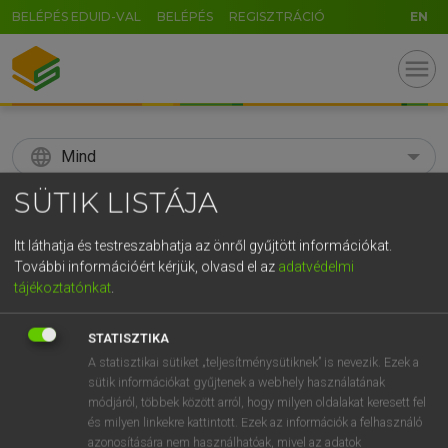
BELÉPÉS EDUID-VAL
BELÉPÉS
REGISZTRÁCIÓ
EN
menu
language
Mind
SÜTIK LISTÁJA
search
GR
Itt láthatja és testreszabhatja az önről gyűjtött információkat.
KERESÉS
További információért kérjük, olvasd el az
adatvédelmi
5
6
7
8
9
ö
ü
ó
tájékoztatónkat
.
r
t
z
u
i
o
p
ő
ú
Díjmentes angol szótár
STATISZTIKA
g
h
j
k
l
é
á
ű
Ω
A statisztikai sütiket „teljesítménysütiknek” is nevezik. Ezek a
fn
sputnik
szputnyik
sütik információkat gyűjtenek a webhely használatának
v
b
n
m
,
.
-
AltGr
módjáról, többek között arról, hogy milyen oldalakat keresett fel
és milyen linkekre kattintott. Ezek az információk a felhasználó
azonosítására nem használhatóak, mivel az adatok