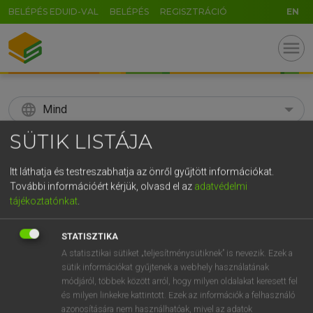
BELÉPÉS EDUID-VAL
BELÉPÉS
REGISZTRÁCIÓ
EN
menu
language
Mind
SÜTIK LISTÁJA
search
GR
Itt láthatja és testreszabhatja az önről gyűjtött információkat.
KERESÉS
További információért kérjük, olvasd el az
adatvédelmi
5
6
7
8
9
ö
ü
ó
tájékoztatónkat
.
r
t
z
u
i
o
p
ő
ú
Díjmentes angol szótár
STATISZTIKA
g
h
j
k
l
é
á
ű
Ω
A statisztikai sütiket „teljesítménysütiknek” is nevezik. Ezek a
fn
spring mattress
epeda
sütik információkat gyűjtenek a webhely használatának
v
b
n
m
,
.
-
AltGr
módjáról, többek között arról, hogy milyen oldalakat keresett fel
és milyen linkekre kattintott. Ezek az információk a felhasználó
azonosítására nem használhatóak, mivel az adatok