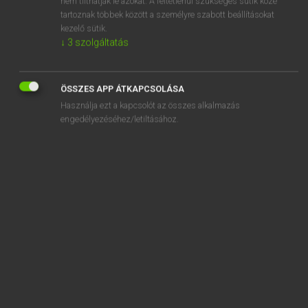
nem tilthatják le azokat. A feltétlenül szükséges sütik közé
tartoznak többek között a személyre szabott beállításokat
kezelő sütik.
SZOTAR.NET APPLIKÁCIÓ
↓
3
szolgáltatás
MICROSOFT OFFICE BŐVÍTMÉNY
BEÉPÜLŐ SZÓTÁRMODUL
ÖSSZES APP ÁTKAPCSOLÁSA
ONLINE NYELVVIZSGA
Használja ezt a kapcsolót az összes alkalmazás
engedélyezéséhez/letiltásához.
EGYÉNI FELHASZNÁLÓKNAK
TANULÓKNAK
OKTATÁSI INTÉZMÉNYEKNEK
VÁLLALATI MEGOLDÁSOK
SÚGÓ
RÓLUNK
ELÉRHETŐSÉG
SÜTI BEÁLLÍTÁSOK