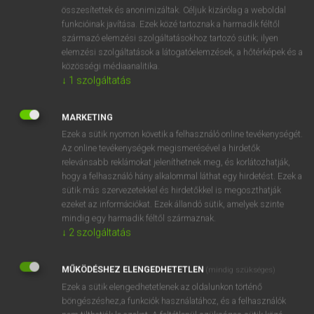
⚲ spring mattress
keresése szótárainkban
összesítettek és anonimizáltak. Céljuk kizárólag a weboldal
funkcióinak javítása. Ezek közé tartoznak a harmadik féltől
származó elemzési szolgáltatásokhoz tartozó sütik; ilyen
elemzési szolgáltatások a látogatóelemzések, a hőtérképek és a
közösségi médiaanalitika.
DÍJMENTES ANGOL SZÓTÁR
↓
1
szolgáltatás
springless
MARKETING
springlike
Ezek a sütik nyomon követik a felhasználó online tevékenységét.
spring-loaded
Az online tevékenységek megismerésével a hirdetők
relevánsabb reklámokat jeleníthetnek meg, és korlátozhatják,
spring lock
hogy a felhasználó hány alkalommal láthat egy hirdetést. Ezek a
spring mattress
sütik más szervezetekkel és hirdetőkkel is megoszthatják
ezeket az információkat. Ezek állandó sütik, amelyek szinte
spring onion
mindig egy harmadik féltől származnak.
spring roll
↓
2
szolgáltatás
spring tide
MŰKÖDÉSHEZ ELENGEDHETETLEN
(mindig szükséges)
springtide
Ezek a sütik elengedhetetlenek az oldalunkon történő
böngészéshez,a funkciók használatához, és a felhasználók