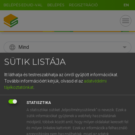
BELÉPÉS EDUID-VAL
BELÉPÉS
REGISZTRÁCIÓ
EN
menu
language
Mind
SÜTIK LISTÁJA
search
GR
Itt láthatja és testreszabhatja az önről gyűjtött információkat.
KERESÉS
További információért kérjük, olvasd el az
adatvédelmi
5
6
7
8
9
ö
ü
ó
tájékoztatónkat
.
r
t
z
u
i
o
p
ő
ú
Díjmentes angol szótár
STATISZTIKA
g
h
j
k
l
é
á
ű
Ω
A statisztikai sütiket „teljesítménysütiknek” is nevezik. Ezek a
mn
speckled
pettyes
sütik információkat gyűjtenek a webhely használatának
v
b
n
m
,
.
-
AltGr
→
ige
(Infinitive)
speckle
módjáról, többek között arról, hogy milyen oldalakat keresett fel
és milyen linkekre kattintott. Ezek az információk a felhasználó
azonosítására nem használhatóak, mivel az adatok