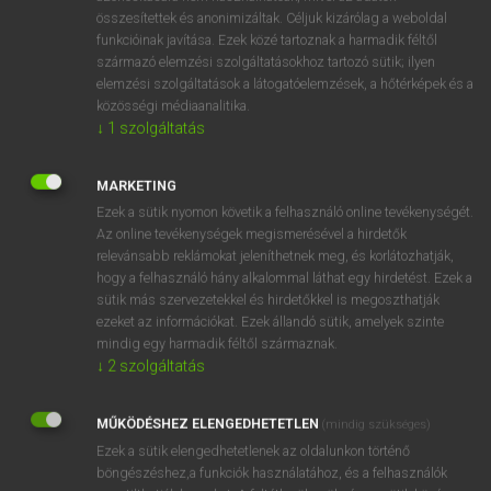
összesítettek és anonimizáltak. Céljuk kizárólag a weboldal
⚲ speckled
keresése szótárainkban
funkcióinak javítása. Ezek közé tartoznak a harmadik féltől
származó elemzési szolgáltatásokhoz tartozó sütik; ilyen
elemzési szolgáltatások a látogatóelemzések, a hőtérképek és a
közösségi médiaanalitika.
↓
1
szolgáltatás
DÍJMENTES ANGOL SZÓTÁR
specious
MARKETING
speciousness
Ezek a sütik nyomon követik a felhasználó online tevékenységét.
Az online tevékenységek megismerésével a hirdetők
speck
relevánsabb reklámokat jeleníthetnek meg, és korlátozhatják,
hogy a felhasználó hány alkalommal láthat egy hirdetést. Ezek a
speckle
sütik más szervezetekkel és hirdetőkkel is megoszthatják
speckled
ezeket az információkat. Ezek állandó sütik, amelyek szinte
mindig egy harmadik féltől származnak.
specs
↓
2
szolgáltatás
spectacle
spectacle case
MŰKÖDÉSHEZ ELENGEDHETETLEN
(mindig szükséges)
Ezek a sütik elengedhetetlenek az oldalunkon történő
spectacled
böngészéshez,a funkciók használatához, és a felhasználók