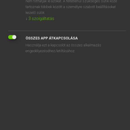
nem tilthatják le azokat. A feltétlenül szükséges sütik közé
tartoznak többek között a személyre szabott beállításokat
kezelő sütik.
↓
3
szolgáltatás
SZOTAR.NET APPLIKÁCIÓ
MICROSOFT OFFICE BŐVÍTMÉNY
ÖSSZES APP ÁTKAPCSOLÁSA
BEÉPÜLŐ SZÓTÁRMODUL
Használja ezt a kapcsolót az összes alkalmazás
ONLINE NYELVVIZSGA
engedélyezéséhez/letiltásához.
EGYÉNI FELHASZNÁLÓKNAK
TANULÓKNAK
OKTATÁSI INTÉZMÉNYEKNEK
VÁLLALATI MEGOLDÁSOK
SÚGÓ
RÓLUNK
ELÉRHETŐSÉG
SÜTI BEÁLLÍTÁSOK