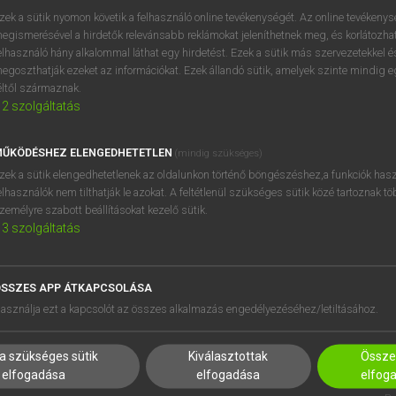
zek a sütik nyomon követik a felhasználó online tevékenységét. Az online tevékeny
egismerésével a hirdetők relevánsabb reklámokat jeleníthetnek meg, és korlátozhat
elhasználó hány alkalommal láthat egy hirdetést. Ezek a sütik más szervezetekkel és
egoszthatják ezeket az információkat. Ezek állandó sütik, amelyek szinte mindig 
éltől származnak.
2
szolgáltatás
ŰKÖDÉSHEZ ELENGEDHETETLEN
(mindig szükséges)
zek a sütik elengedhetetlenek az oldalunkon történő böngészéshez,a funkciók hasz
elhasználók nem tilthatják le azokat. A feltétlenül szükséges sütik közé tartoznak t
zemélyre szabott beállításokat kezelő sütik.
3
szolgáltatás
SSZES APP ÁTKAPCSOLÁSA
HASZNÁLÓKNAK
SÚGÓ
asználja ezt a kapcsolót az összes alkalmazás engedélyezéséhez/letiltásához.
K
RÓLUNK
NTÉZMÉNYEKNEK
ELÉRHETŐSÉG
a szükséges sütik
Kiválasztottak
Összes
MEGOLDÁSOK
SÜTI BEÁLLÍTÁSOK
elfogadása
elfogadása
elfog