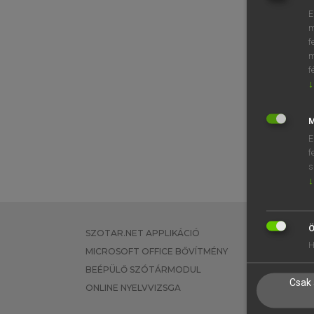
E
m
f
m
f
↓
M
E
f
s
↓
Ö
SZOTAR.NET APPLIKÁCIÓ
EGYÉNI FEL
H
MICROSOFT OFFICE BŐVÍTMÉNY
TANULÓKNA
BEÉPÜLŐ SZÓTÁRMODUL
OKTATÁSI I
Csak 
ONLINE NYELVVIZSGA
VÁLLALATI 