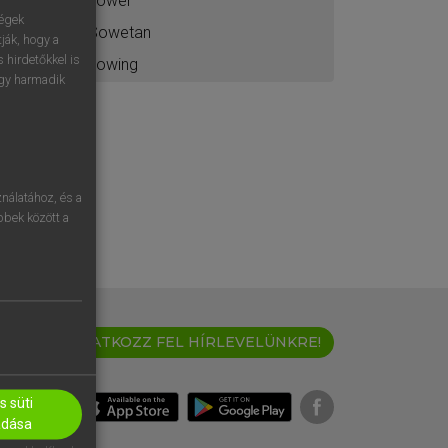
sower
ségek
Sowetan
ják, hogy a
 hirdetőkkel is
sowing
egy harmadik
nálatához, és a
öbbek között a
IRATKOZZ FEL HÍRLEVELÜNKRE!
 süti
adása