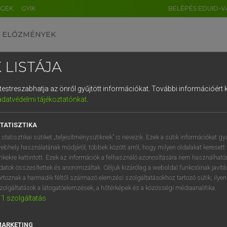
ÉGEK
GYIK
BELÉPÉS EDUID-V
ELŐZMÉNYEK
 LISTÁJA
és testreszabhatja az önről gyűjtött információkat.
További információért k
HU
DE
CN
FR
ES
IT
NL
RU
GR
adatvédelmi tájékoztatónkat
.
entes angol szótár
1
2
3
4
5
6
7
8
9
TATISZTIKA
fn
ead
ciklámen
q
w
e
r
t
z
u
i
 statisztikai sütiket „teljesítménysütiknek” is nevezik. Ezek a sütik információkat gy
ebhely használatának módjáról, többek között arról, hogy milyen oldalakat keresett 
a
s
d
f
g
h
j
k
l
é
inkekre kattintott. Ezek az információk a felhasználó azonosítására nem használható
datok összesítettek és anonimizáltak. Céljuk kizárólag a weboldal funkcióinak javít
bread
keresése szótárainkban
í
y
x
c
v
b
n
m
,
.
artoznak a harmadik féltől származó elemzési szolgáltatásokhoz tartozó sütik; ilye
zolgáltatások a látogatóelemzések, a hőtérképek és a közösségi médiaanalitika.
1
szolgáltatás
MARKETING