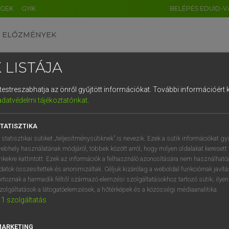
ÉGEK
GYIK
BELÉPÉS EDUID-V
ELŐZMÉNYEK
 LISTÁJA
és testreszabhatja az önről gyűjtött információkat.
További információért k
HU
DE
CN
FR
ES
IT
NL
RU
GR
adatvédelmi tájékoztatónkat
.
entes angol szótár
1
2
3
4
5
6
7
8
9
TATISZTIKA
mn
-African
dél-afrikai
q
w
e
r
t
z
u
i
 statisztikai sütiket „teljesítménysütiknek” is nevezik. Ezek a sütik információkat gy
ebhely használatának módjáról, többek között arról, hogy milyen oldalakat keresett 
a
s
d
f
g
h
j
k
l
é
inkekre kattintott. Ezek az információk a felhasználó azonosítására nem használható
datok összesítettek és anonimizáltak. Céljuk kizárólag a weboldal funkcióinak javít
h-African
keresése szótárainkban
í
y
x
c
v
b
n
m
,
.
artoznak a harmadik féltől származó elemzési szolgáltatásokhoz tartozó sütik; ilye
zolgáltatások a látogatóelemzések, a hőtérképek és a közösségi médiaanalitika.
1
szolgáltatás
MARKETING