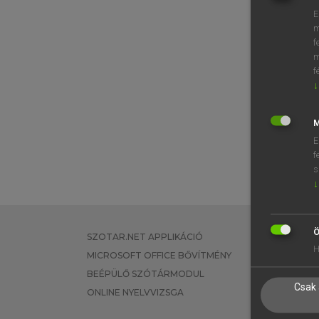
E
m
f
m
f
↓
M
E
f
s
↓
Ö
SZOTAR.NET APPLIKÁCIÓ
EGYÉNI FEL
H
MICROSOFT OFFICE BŐVÍTMÉNY
TANULÓKNA
BEÉPÜLŐ SZÓTÁRMODUL
OKTATÁSI I
Csak 
ONLINE NYELVVIZSGA
VÁLLALATI 