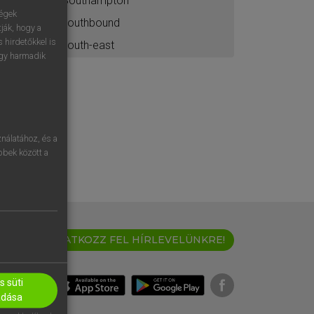
Southampton
ségek
southbound
ják, hogy a
 hirdetőkkel is
south-east
egy harmadik
nálatához, és a
öbbek között a
IRATKOZZ FEL HÍRLEVELÜNKRE!
 süti
adása