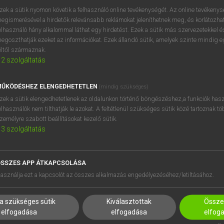
zek a sütik nyomon követik a felhasználó online tevékenységét. Az online tevékeny
egismerésével a hirdetők relevánsabb reklámokat jeleníthetnek meg, és korlátozhat
elhasználó hány alkalommal láthat egy hirdetést. Ezek a sütik más szervezetekkel és
egoszthatják ezeket az információkat. Ezek állandó sütik, amelyek szinte mindig 
éltől származnak.
2
szolgáltatás
ŰKÖDÉSHEZ ELENGEDHETETLEN
(mindig szükséges)
zek a sütik elengedhetetlenek az oldalunkon történő böngészéshez,a funkciók hasz
elhasználók nem tilthatják le azokat. A feltétlenül szükséges sütik közé tartoznak t
zemélyre szabott beállításokat kezelő sütik.
3
szolgáltatás
SSZES APP ÁTKAPCSOLÁSA
HASZNÁLÓKNAK
SÚGÓ
asználja ezt a kapcsolót az összes alkalmazás engedélyezéséhez/letiltásához.
K
RÓLUNK
NTÉZMÉNYEKNEK
ELÉRHETŐSÉG
a szükséges sütik
Kiválasztottak
Összes
MEGOLDÁSOK
SÜTI BEÁLLÍTÁSOK
elfogadása
elfogadása
elfog