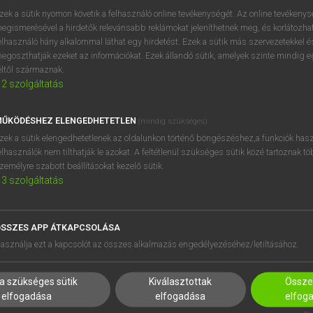
zek a sütik nyomon követik a felhasználó online tevékenységét. Az online tevékeny
egismerésével a hirdetők relevánsabb reklámokat jeleníthetnek meg, és korlátozhat
elhasználó hány alkalommal láthat egy hirdetést. Ezek a sütik más szervezetekkel és
egoszthatják ezeket az információkat. Ezek állandó sütik, amelyek szinte mindig 
éltől származnak.
2
szolgáltatás
ŰKÖDÉSHEZ ELENGEDHETETLEN
(mindig szükséges)
zek a sütik elengedhetetlenek az oldalunkon történő böngészéshez,a funkciók hasz
elhasználók nem tilthatják le azokat. A feltétlenül szükséges sütik közé tartoznak t
zemélyre szabott beállításokat kezelő sütik.
3
szolgáltatás
SSZES APP ÁTKAPCSOLÁSA
HASZNÁLÓKNAK
SÚGÓ
asználja ezt a kapcsolót az összes alkalmazás engedélyezéséhez/letiltásához.
K
RÓLUNK
NTÉZMÉNYEKNEK
ELÉRHETŐSÉG
a szükséges sütik
Kiválasztottak
Összes
MEGOLDÁSOK
SÜTI BEÁLLÍTÁSOK
elfogadása
elfogadása
elfog