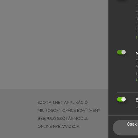
E
m
f
m
f
↓
M
E
f
s
↓
Ö
SZOTAR.NET APPLIKÁCIÓ
EGYÉNI FEL
H
MICROSOFT OFFICE BŐVÍTMÉNY
TANULÓKNA
BEÉPÜLŐ SZÓTÁRMODUL
OKTATÁSI I
Csak 
ONLINE NYELVVIZSGA
VÁLLALATI 