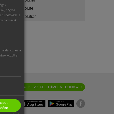
soluble
ségek
solute
ják, hogy a
 hirdetőkkel is
solution
egy harmadik
nálatához, és a
öbbek között a
IRATKOZZ FEL HÍRLEVELÜNKRE!
 süti
adása