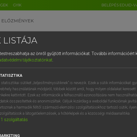
ÉGEK
GYIK
BELÉPÉS EDUID-V
ELŐZMÉNYEK
 LISTÁJA
és testreszabhatja az önről gyűjtött információkat.
További információért k
HU
DE
CN
FR
ES
IT
NL
RU
GR
adatvédelmi tájékoztatónkat
.
entes angol szótár
1
2
3
4
5
6
7
8
9
TATISZTIKA
fn
lity
oldhatóság
q
w
e
r
t
z
u
i
 statisztikai sütiket „teljesítménysütiknek” is nevezik. Ezek a sütik információkat gy
megfejthetőség
ebhely használatának módjáról, többek között arról, hogy milyen oldalakat keresett 
a
s
d
f
g
h
j
k
l
é
inkekre kattintott. Ezek az információk a felhasználó azonosítására nem használható
megoldhatóság
datok összesítettek és anonimizáltak. Céljuk kizárólag a weboldal funkcióinak javít
í
y
x
c
v
b
n
m
,
.
artoznak a harmadik féltől származó elemzési szolgáltatásokhoz tartozó sütik; ilye
zolgáltatások a látogatóelemzések, a hőtérképek és a közösségi médiaanalitika.
1
szolgáltatás
ility
keresése szótárainkban
MARKETING