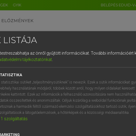
ÉGEK
GYIK
BELÉPÉS EDUID-V
ELŐZMÉNYEK
 LISTÁJA
és testreszabhatja az önről gyűjtött információkat.
További információért k
HU
DE
CN
FR
ES
IT
NL
RU
GR
adatvédelmi tájékoztatónkat
.
entes angol szótár
1
2
3
4
5
6
7
8
9
TATISZTIKA
fn
ty
társulat
q
w
e
r
t
z
u
i
 statisztikai sütiket „teljesítménysütiknek” is nevezik. Ezek a sütik információkat gy
testvéri egylet
ebhely használatának módjáról, többek között arról, hogy milyen oldalakat keresett 
a
s
d
f
g
h
j
k
l
é
inkekre kattintott. Ezek az információk a felhasználó azonosítására nem használható
datok összesítettek és anonimizáltak. Céljuk kizárólag a weboldal funkcióinak javít
í
y
x
c
v
b
n
m
,
.
artoznak a harmadik féltől származó elemzési szolgáltatásokhoz tartozó sütik; ilye
lity
keresése szótárainkban
zolgáltatások a látogatóelemzések, a hőtérképek és a közösségi médiaanalitika.
1
szolgáltatás
MARKETING