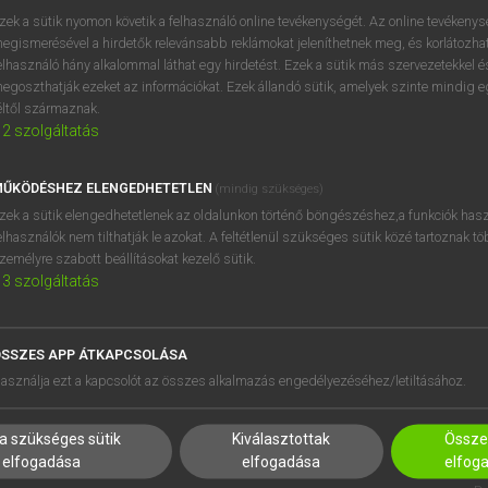
zek a sütik nyomon követik a felhasználó online tevékenységét. Az online tevékeny
egismerésével a hirdetők relevánsabb reklámokat jeleníthetnek meg, és korlátozhat
elhasználó hány alkalommal láthat egy hirdetést. Ezek a sütik más szervezetekkel és
egoszthatják ezeket az információkat. Ezek állandó sütik, amelyek szinte mindig 
éltől származnak.
2
szolgáltatás
ŰKÖDÉSHEZ ELENGEDHETETLEN
(mindig szükséges)
zek a sütik elengedhetetlenek az oldalunkon történő böngészéshez,a funkciók hasz
elhasználók nem tilthatják le azokat. A feltétlenül szükséges sütik közé tartoznak t
zemélyre szabott beállításokat kezelő sütik.
3
szolgáltatás
SSZES APP ÁTKAPCSOLÁSA
HASZNÁLÓKNAK
SÚGÓ
asználja ezt a kapcsolót az összes alkalmazás engedélyezéséhez/letiltásához.
K
RÓLUNK
NTÉZMÉNYEKNEK
ELÉRHETŐSÉG
a szükséges sütik
Kiválasztottak
Összes
MEGOLDÁSOK
SÜTI BEÁLLÍTÁSOK
elfogadása
elfogadása
elfog