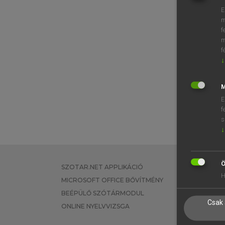
E
m
f
m
f
↓
M
E
f
s
↓
Ö
SZOTAR.NET APPLIKÁCIÓ
EGYÉNI FEL
H
MICROSOFT OFFICE BŐVÍTMÉNY
TANULÓKNA
BEÉPÜLŐ SZÓTÁRMODUL
OKTATÁSI I
Csak 
ONLINE NYELVVIZSGA
VÁLLALATI 