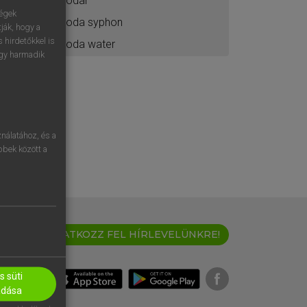
sódar
ségek
soda syphon
ják, hogy a
 hirdetőkkel is
soda water
egy harmadik
nálatához, és a
öbbek között a
IRATKOZZ FEL HÍRLEVELÜNKRE!
 süti
adása